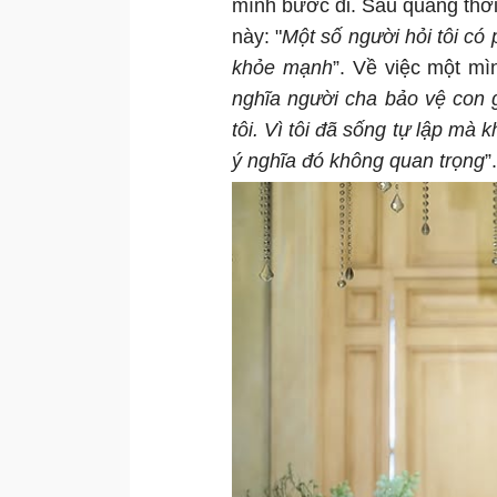
mình bước đi. Sau quãng thời 
này: "
Một số người hỏi tôi có
khỏe mạnh
”. Về việc một mì
nghĩa người cha bảo vệ con g
tôi. Vì tôi đã sống tự lập mà
ý nghĩa đó không quan trọng
”.