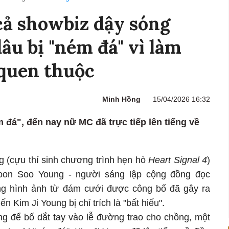
cả showbiz dậy sóng
dâu bị "ném đá" vì làm
 quen thuộc
Minh Hồng
15/04/2026 16:32
 đá", đến nay nữ MC đã trực tiếp lên tiếng về
 (cựu thí sinh chương trình hẹn hò
Heart Signal 4
)
oon Soo Young - người sáng lập cộng đồng đọc
g hình ảnh từ đám cưới được công bố đã gây ra
ến Kim Ji Young bị chỉ trích là "bất hiếu".
ng để bố dắt tay vào lễ đường trao cho chồng, một