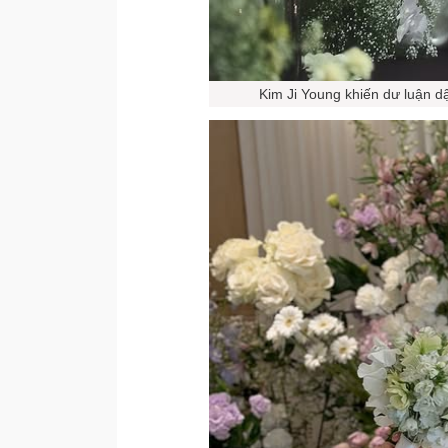
Kim Ji Young khiến dư luận d