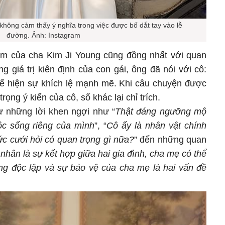
không cảm thấy ý nghĩa trong việc được bố dắt tay vào lễ
đường. Ảnh: Instagram
ểm của cha Kim Ji Young cũng đồng nhất với quan
 giá trị kiên định của con gái, ông đã nói với cô:
thể hiện sự khích lệ mạnh mẽ. Khi câu chuyện được
trọng ý kiến của cô, số khác lại chỉ trích.
ừ những lời khen ngợi như “
Thật đáng ngưỡng mộ
uộc sống riêng của mình
”, “
Cô ấy là nhân vật chính
ức cưới hỏi có quan trọng gì nữa?
” đến những quan
nhân là sự kết hợp giữa hai gia đình, cha mẹ có thể
ng độc lập và sự bảo vệ của cha mẹ là hai vấn đề