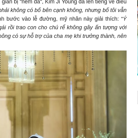
gian bị "ném đá", Kim Ji Young đã lên tiếng về điều
 phải không có bố bên cạnh không, nhưng bố tôi vẫn
nh bước vào lễ đường, mỹ nhân này giải thích: "
Ý
ái rồi trao con cho chú rể không gây ấn tượng với
 không có sự hỗ trợ của cha mẹ khi trưởng thành, nên