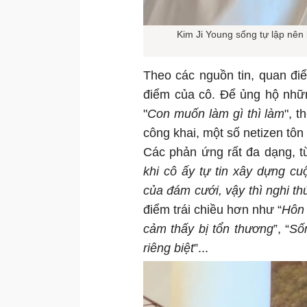
Kim Ji Young sống tự lập nên 
Theo các nguồn tin, quan đi
điểm của cô. Để ủng hộ những
"
Con muốn làm gì thì làm
", 
công khai, một số netizen tôn 
Các phản ứng rất đa dạng, t
khi cô ấy tự tin xây dựng c
của đám cưới, vậy thì nghi th
điểm trái chiều hơn như “
Hôn 
cảm thấy bị tổn thương
”, “
Số
riêng biệt
”...