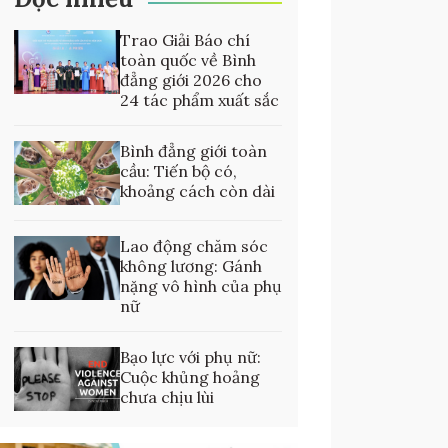
Trao Giải Báo chí
toàn quốc về Bình
đẳng giới 2026 cho
24 tác phẩm xuất sắc
Bình đẳng giới toàn
cầu: Tiến bộ có,
khoảng cách còn dài
Lao động chăm sóc
không lương: Gánh
nặng vô hình của phụ
nữ
Bạo lực với phụ nữ:
Cuộc khủng hoảng
chưa chịu lùi