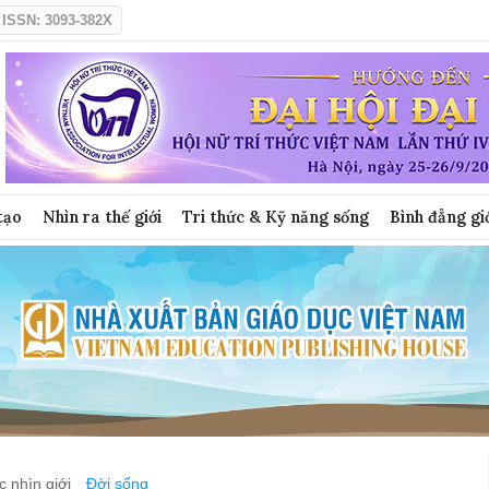
ISSN: 3093-382X
tạo
Nhìn ra thế giới
Tri thức & Kỹ năng sống
Bình đẳng gi
 nhìn giới
Đời sống