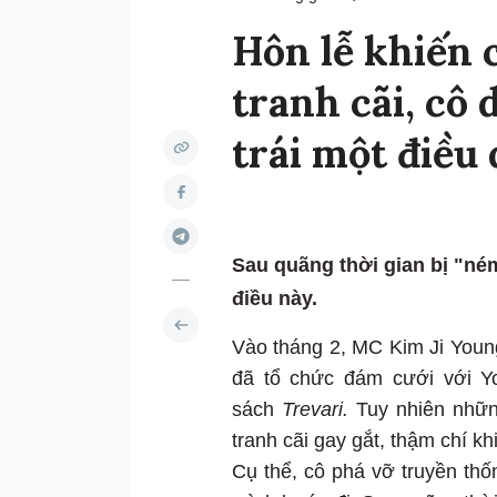
Hôn lễ khiến 
tranh cãi, cô 
trái một điều
Sau quãng thời gian bị "ném
điều này.
Vào tháng 2, MC Kim Ji Young
đã tổ chức đám cưới với Y
sách
Trevari.
Tuy nhiên nhữn
tranh cãi gay gắt, thậm chí khi
Cụ thể, cô phá vỡ truyền thố