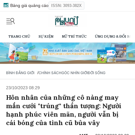
Bảng giá quảng cáo
ISSN: 3093-382X
TRANG CHỦ
SỰ KIỆN
NỮ TRÍ THỨC
ỨNG DỤNG & ĐỔI MỚI
/
BÌNH ĐẲNG GIỚI
CHÍNH SÁCH
GÓC NHÌN GIỚI
ĐỜI SỐNG
23/10/2023 08:29
Hôn nhân của những cô nàng may
mắn cưới "trúng" thần tượng: Người
hạnh phúc viên mãn, người vẫn bị
cái bóng của tình cũ bủa vây