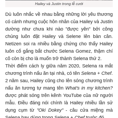
Hailey và Justin trong lễ cưới
Dù luôn nhắc về nhau bằng những lời yêu thương
có cánh nhưng cuộc hôn nhân của Hailey và Justin
dường như chưa khi nào "được yên" bởi công
chúng luôn đặt Hailey và Selene lên bàn cân.
Netizen soi ra nhiều bằng chứng cho thấy Hailey
luôn cố gắng bắt chước Selena Gomez, thậm chí
cô còn bị cho là muốn trở thành Selena thứ 2.
Thời điểm cách ly giữa năm 2020, Selena ra mắt
chương trình nấu ăn tại nhà, có tên
Selena + Chef
.
2 năm sau, Hailey cũng cho lên sóng chương trình
nấu ăn tương tự mang tên
What's in my kitchen?
được phát sóng trên kênh YouTube của nữ người
mẫu. Điều đáng nói chính là Hailey nhiều lần sử
dụng cụm từ
"Oki Dokey"
- câu cửa miệng mà
Selena hay dùng trong
Selena + Chef
trước đó.