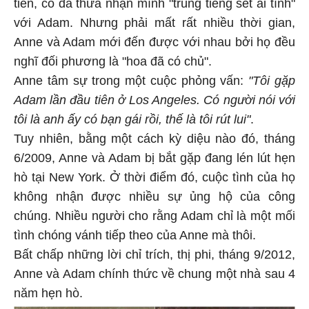
tiên, cô đã thừa nhận mình "trúng tiếng sét ái tình"
với Adam. Nhưng phải mất rất nhiều thời gian,
Anne và Adam mới đến được với nhau bởi họ đều
nghĩ đối phương là "hoa đã có chủ".
Anne tâm sự trong một cuộc phỏng vấn:
"Tôi gặp
Adam lần đầu tiên ở Los Angeles. Có người nói với
tôi là anh ấy có bạn gái rồi, thế là tôi rút lui"
.
Tuy nhiên, bằng một cách kỳ diệu nào đó, tháng
6/2009, Anne và Adam bị bắt gặp đang lén lút hẹn
hò tại New York. Ở thời điểm đó, cuộc tình của họ
không nhận được nhiều sự ủng hộ của công
chúng. Nhiều người cho rằng Adam chỉ là một mối
tình chóng vánh tiếp theo của Anne mà thôi.
Bất chấp những lời chỉ trích, thị phi, tháng 9/2012,
Anne và Adam chính thức về chung một nhà sau 4
năm hẹn hò.