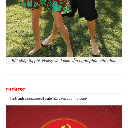
Bất chấp thị phi, Hailey và Justin vẫn hạnh phúc bên nhau
TIN TÀI TRỢ
hình ảnh cinnamoroll cute
https://azapphire.com/