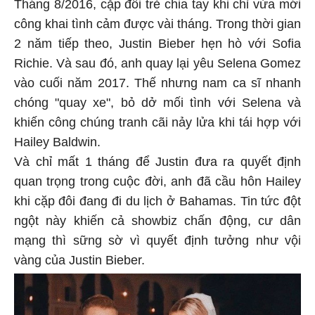
Tháng 8/2016, cặp đôi trẻ chia tay khi chỉ vừa mới
công khai tình cảm được vài tháng. Trong thời gian
2 năm tiếp theo, Justin Bieber hẹn hò với Sofia
Richie. Và sau đó, anh quay lại yêu Selena Gomez
vào cuối năm 2017. Thế nhưng nam ca sĩ nhanh
chóng "quay xe", bỏ dở mối tình với Selena và
khiến công chúng tranh cãi nảy lửa khi tái hợp với
Hailey Baldwin.
Và chỉ mất 1 tháng để Justin đưa ra quyết định
quan trọng trong cuộc đời, anh đã cầu hôn Hailey
khi cặp đôi đang đi du lịch ở Bahamas. Tin tức đột
ngột này khiến cả showbiz chấn động, cư dân
mạng thì sững sờ vì quyết định tưởng như vội
vàng của Justin Bieber.