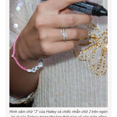
Hình xăm chữ "J" của Hailey và chiếc nhẫn chữ J trên ngón
áp út của Selena trong khoảng thời gian cô còn mặn nồng