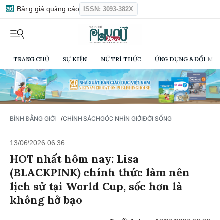
Bảng giá quảng cáo
ISSN: 3093-382X
TRANG CHỦ
SỰ KIỆN
NỮ TRÍ THỨC
ỨNG DỤNG & ĐỔI MỚI
/
BÌNH ĐẲNG GIỚI
CHÍNH SÁCH
GÓC NHÌN GIỚI
ĐỜI SỐNG
13/06/2026 06:36
HOT nhất hôm nay: Lisa
(BLACKPINK) chính thức làm nên
lịch sử tại World Cup, sốc hơn là
không hở bạo