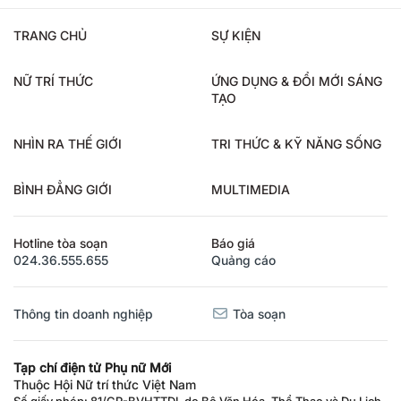
TRANG CHỦ
SỰ KIỆN
NỮ TRÍ THỨC
ỨNG DỤNG & ĐỔI MỚI SÁNG
TẠO
NHÌN RA THẾ GIỚI
TRI THỨC & KỸ NĂNG SỐNG
BÌNH ĐẲNG GIỚI
MULTIMEDIA
Hotline tòa soạn
Báo giá
024.36.555.655
Quảng cáo
Thông tin doanh nghiệp
Tòa soạn
Tạp chí điện tử Phụ nữ Mới
Thuộc Hội Nữ trí thức Việt Nam