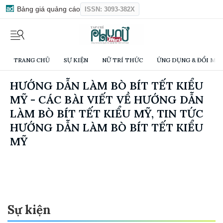
Bảng giá quảng cáo
ISSN: 3093-382X
TRANG CHỦ
SỰ KIỆN
NỮ TRÍ THỨC
ỨNG DỤNG & ĐỔI MỚI
HƯỚNG DẪN LÀM BÒ BÍT TẾT KIỂU
MỸ - CÁC BÀI VIẾT VỀ HƯỚNG DẪN
LÀM BÒ BÍT TẾT KIỂU MỸ, TIN TỨC
HƯỚNG DẪN LÀM BÒ BÍT TẾT KIỂU
MỸ
Sự kiện