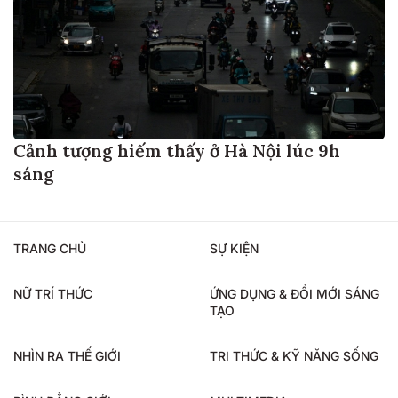
Cảnh tượng hiếm thấy ở Hà Nội lúc 9h
sáng
TRANG CHỦ
SỰ KIỆN
NỮ TRÍ THỨC
ỨNG DỤNG & ĐỔI MỚI SÁNG
TẠO
NHÌN RA THẾ GIỚI
TRI THỨC & KỸ NĂNG SỐNG