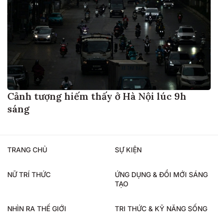
Cảnh tượng hiếm thấy ở Hà Nội lúc 9h
sáng
TRANG CHỦ
SỰ KIỆN
NỮ TRÍ THỨC
ỨNG DỤNG & ĐỔI MỚI SÁNG
TẠO
NHÌN RA THẾ GIỚI
TRI THỨC & KỸ NĂNG SỐNG