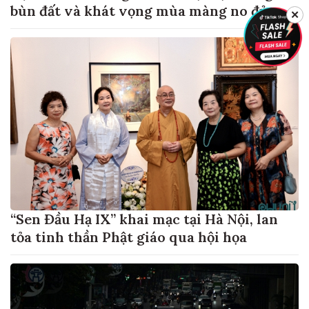
bùn đất và khát vọng mùa màng no đủ
✕
“Sen Đầu Hạ IX” khai mạc tại Hà Nội, lan
tỏa tinh thần Phật giáo qua hội họa