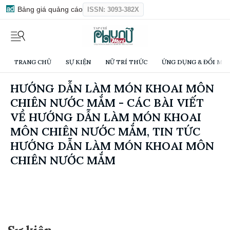
Bảng giá quảng cáo
ISSN: 3093-382X
TRANG CHỦ
SỰ KIỆN
NỮ TRÍ THỨC
ỨNG DỤNG & ĐỔI MỚI
HƯỚNG DẪN LÀM MÓN KHOAI MÔN
CHIÊN NƯỚC MẮM - CÁC BÀI VIẾT
VỀ HƯỚNG DẪN LÀM MÓN KHOAI
MÔN CHIÊN NƯỚC MẮM, TIN TỨC
HƯỚNG DẪN LÀM MÓN KHOAI MÔN
CHIÊN NƯỚC MẮM