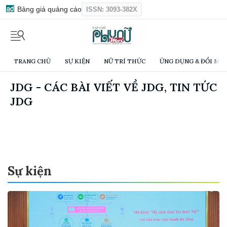
Bảng giá quảng cáo
ISSN: 3093-382X
TRANG CHỦ
SỰ KIỆN
NỮ TRÍ THỨC
ỨNG DỤNG & ĐỔI MỚI
JDG - CÁC BÀI VIẾT VỀ JDG, TIN TỨC
JDG
Sự kiện