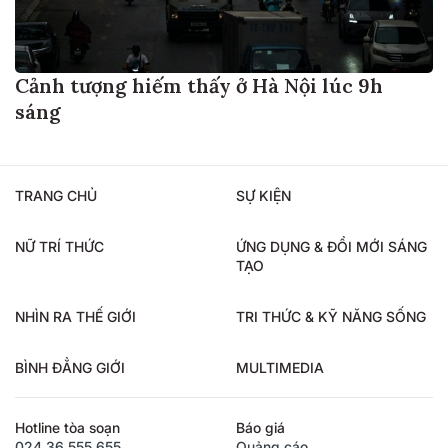
Cảnh tượng hiếm thấy ở Hà Nội lúc 9h
sáng
TRANG CHỦ
SỰ KIỆN
NỮ TRÍ THỨC
ỨNG DỤNG & ĐỔI MỚI SÁNG
TẠO
NHÌN RA THẾ GIỚI
TRI THỨC & KỸ NĂNG SỐNG
BÌNH ĐẲNG GIỚI
MULTIMEDIA
Hotline tòa soạn
Báo giá
024.36.555.655
Quảng cáo