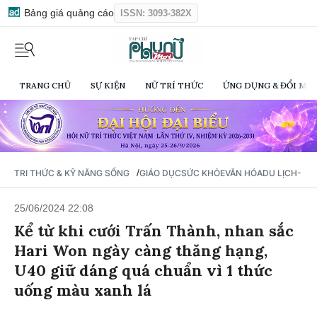
Bảng giá quảng cáo
ISSN: 3093-382X
TRANG CHỦ
SỰ KIỆN
NỮ TRÍ THỨC
ỨNG DỤNG & ĐỔI MỚI
/
TRI THỨC & KỸ NĂNG SỐNG
GIÁO DỤC
SỨC KHỎE
VĂN HÓA
DU LỊCH- Ẩ
25/06/2024 22:08
Kể từ khi cưới Trấn Thành, nhan sắc
Hari Won ngày càng thăng hạng,
U40 giữ dáng quá chuẩn vì 1 thức
uống màu xanh lá