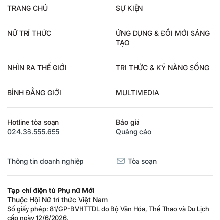
TRANG CHỦ
SỰ KIỆN
NỮ TRÍ THỨC
ỨNG DỤNG & ĐỔI MỚI SÁNG
TẠO
NHÌN RA THẾ GIỚI
TRI THỨC & KỸ NĂNG SỐNG
BÌNH ĐẲNG GIỚI
MULTIMEDIA
Hotline tòa soạn
Báo giá
024.36.555.655
Quảng cáo
Thông tin doanh nghiệp
Tòa soạn
Tạp chí điện tử Phụ nữ Mới
Thuộc Hội Nữ trí thức Việt Nam
Số giấy phép: 81/GP-BVHTTDL do Bộ Văn Hóa, Thể Thao và Du Lịch
cấp ngày 12/6/2026.