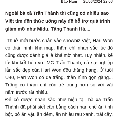
Bảo Nam
25/06/2024 22:08
Ngoài bà xã Trấn Thành thì cũng có nhiều sao
Việt tìm đến thức uống này để hỗ trợ quá trình
giảm mỡ như Midu, Tăng Thanh Hà....
Thuở mới bước chân vào showbiz Việt, Hari Won
có thân hình khá mập, thậm chí nhan sắc lúc đó
cũng được đánh giá là khá mờ nhạt. Tuy nhiên, kể
từ khi kết hôn với MC Trấn Thành, cả sự nghiệp
lẫn sắc đẹp của Hari Won đều thăng hạng. Ở tuổi
U40, Hari Won có da trắng, thân hình gọn gàng...
Trông cô thậm chí còn trẻ trung hơn so với vài
năm trước rất nhiều.
Để có được nhan sắc như hiện tại, bà xã Trấn
Thành đã phải siết cân bằng cách hạn chế ăn tinh
bột, bỏ ăn vặt, ăn đêm, ăn nhiều rau xanh, trái cây.