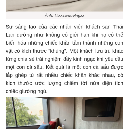
Ảnh: @xxsamuelngxx
Sự sáng tạo của các nhân viên khách sạn Thái
Lan dường như không có giới hạn khi họ có thể
biến hóa những chiếc khăn tắm thành những con
vật có kích thước "khủng". Một khách lưu trú khác
từng chia sẻ trải nghiệm đầy kinh ngạc khi yêu cầu
một con cá sấu. Kết quả là một con cá sấu được
lắp ghép từ rất nhiều chiếc khăn khác nhau, có
kích thước ước lượng chiếm tới nửa diện tích
chiếc giường ngủ.