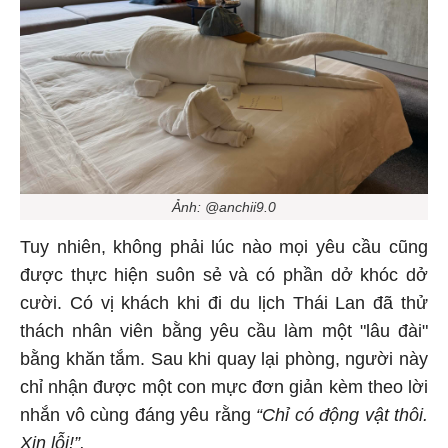
Ảnh: @anchii9.0
Tuy nhiên, không phải lúc nào mọi yêu cầu cũng
được thực hiện suôn sẻ và có phần dở khóc dở
cười. Có vị khách khi đi du lịch Thái Lan đã thử
thách nhân viên bằng yêu cầu làm một "lâu đài"
bằng khăn tắm. Sau khi quay lại phòng, người này
chỉ nhận được một con mực đơn giản kèm theo lời
nhắn vô cùng đáng yêu rằng
“Chỉ có động vật thôi.
Xin lỗi!”.