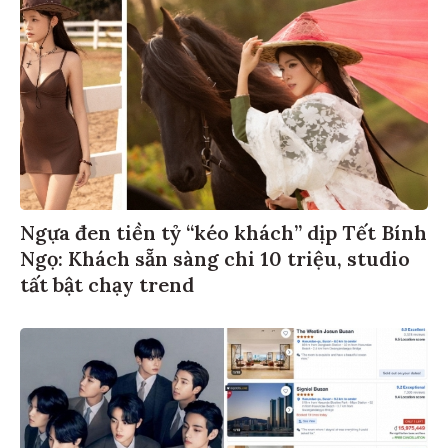
Ngựa đen tiền tỷ “kéo khách” dịp Tết Bính
Ngọ: Khách sẵn sàng chi 10 triệu, studio
tất bật chạy trend