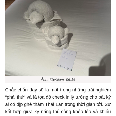
Ảnh: @william_06.16
Chắc chắn đây sẽ là một trong những trải nghiệm
"phải thử" và là tọa độ check in lý tưởng cho bất kỳ
ai có dịp ghé thăm Thái Lan trong thời gian tới. Sự
kết hợp giữa kỹ năng thủ công khéo léo và khiếu