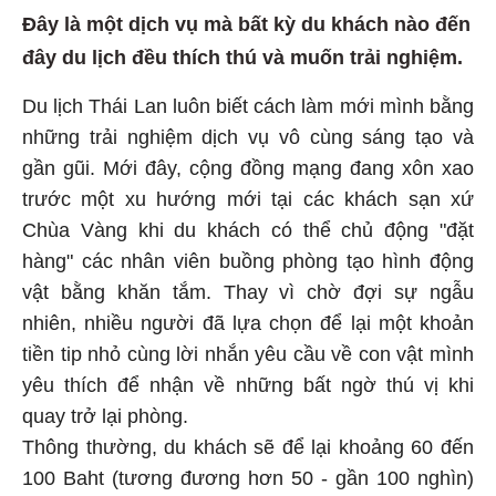
Đây là một dịch vụ mà bất kỳ du khách nào đến
đây du lịch đều thích thú và muốn trải nghiệm.
Du lịch Thái Lan luôn biết cách làm mới mình bằng
những trải nghiệm dịch vụ vô cùng sáng tạo và
gần gũi. Mới đây, cộng đồng mạng đang xôn xao
trước một xu hướng mới tại các khách sạn xứ
Chùa Vàng khi du khách có thể chủ động "đặt
hàng" các nhân viên buồng phòng tạo hình động
vật bằng khăn tắm. Thay vì chờ đợi sự ngẫu
nhiên, nhiều người đã lựa chọn để lại một khoản
tiền tip nhỏ cùng lời nhắn yêu cầu về con vật mình
yêu thích để nhận về những bất ngờ thú vị khi
quay trở lại phòng.
Thông thường, du khách sẽ để lại khoảng 60 đến
100 Baht (tương đương hơn 50 - gần 100 nghìn)