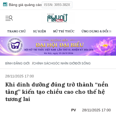
Bảng giá quảng cáo
ISSN: 3093-382X
TRANG CHỦ
SỰ KIỆN
NỮ TRÍ THỨC
ỨNG DỤNG & ĐỔI MỚI
/
BÌNH ĐẲNG GIỚI
CHÍNH SÁCH
GÓC NHÌN GIỚI
ĐỜI SỐNG
28/11/2025 17:00
Khi dinh dưỡng đúng trở thành “nền
tảng” kiến tạo chiều cao cho thế hệ
tương lai
PV
28/11/2025 17:00