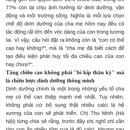
77% còn lại chịu ảnh hưởng từ dinh dưỡng, vận
động và môi trường sống. Nghĩa là mỗi lựa chọn
chế độ dinh dưỡng của cha mẹ hôm nay đều có
tác động rất lớn đến vóc dáng của con trong tương
lai. Vì vậy, câu hỏi đặt ra không còn là "con có thể
cao hay không?", mà là "cha mẹ đã biết cách để
tạo điều kiện phát huy tối đa chiều cao của con
hay chưa?".
Tăng chiều cao không phải "bí kíp thần kỳ" mà
là chiến lược dinh dưỡng thông minh
Dinh dưỡng chính là một trong những yếu tố cha
mẹ có thể can thiệp mạnh mẽ nhất. Tuy nhiên,
không phải cứ bổ sung thật nhiều calci là hệ
xương của con sẽ phát triển. Chị Thu Minh (Hà
Nội) từng chia sẻ rằng, trước đây chị nghĩ chỉ cần
cho con ăn nhiều tôm cua là đủ calci. Nhưng sau