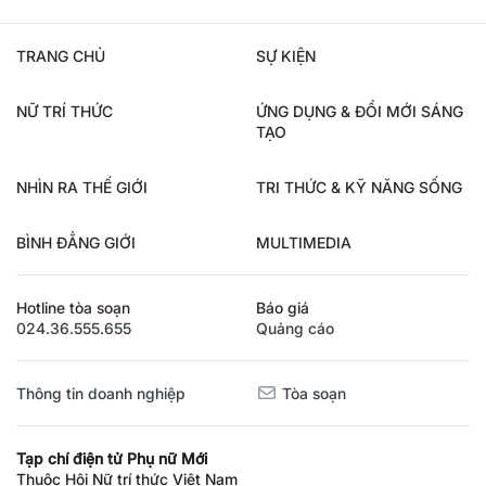
TRANG CHỦ
SỰ KIỆN
NỮ TRÍ THỨC
ỨNG DỤNG & ĐỔI MỚI SÁNG
TẠO
NHÌN RA THẾ GIỚI
TRI THỨC & KỸ NĂNG SỐNG
BÌNH ĐẲNG GIỚI
MULTIMEDIA
Hotline tòa soạn
Báo giá
024.36.555.655
Quảng cáo
Thông tin doanh nghiệp
Tòa soạn
Tạp chí điện tử Phụ nữ Mới
Thuộc Hội Nữ trí thức Việt Nam