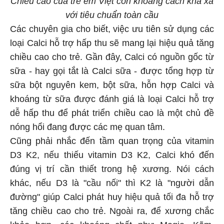
với tiêu chuẩn toàn cầu
Các chuyên gia cho biết, việc ưu tiên sử dụng các
loại Calci hỗ trợ hấp thu sẽ mang lại hiệu quả tăng
chiều cao cho trẻ. Gần đây, Calci có nguồn gốc từ
sữa - hay gọi tắt là Calci sữa - được tổng hợp từ
sữa bột nguyên kem, bột sữa, hỗn hợp Calci và
khoáng từ sữa được đánh giá là loại Calci hỗ trợ
dễ hấp thu để phát triển chiều cao là một chủ đề
nóng hổi đang được các mẹ quan tâm.
Cũng phải nhắc đến tầm quan trọng của vitamin
D3 K2, nếu thiếu vitamin D3 K2, Calci khó đến
đúng vị trí cần thiết trong hệ xương. Nói cách
khác, nếu D3 là "cầu nối" thì K2 là "người dẫn
đường" giúp Calci phát huy hiệu quả tối đa hỗ trợ
tăng chiều cao cho trẻ. Ngoài ra, để xương chắc
khỏe hơn, các khoáng chất như Magie, Kẽm,