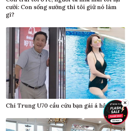
cười: Con sống sướng thì tôi giữ nó làm
gì?
✕
Chí Trung U70 cầu cứu bạn gái á hậu