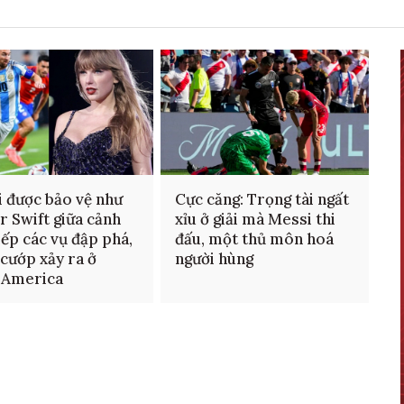
 được bảo vệ như
Cực căng: Trọng tài ngất
r Swift giữa cảnh
xỉu ở giải mà Messi thi
tiếp các vụ đập phá,
đấu, một thủ môn hoá
cướp xảy ra ở
người hùng
 America