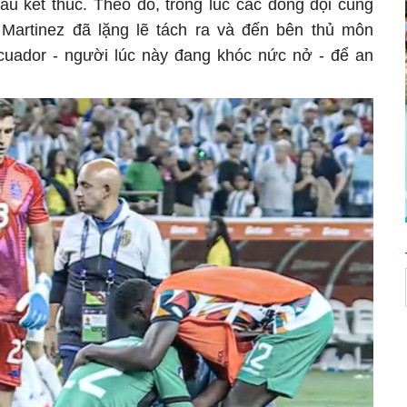
ấu kết thúc. Theo đó, trong lúc các đồng đội cùng
Martinez đã lặng lẽ tách ra và đến bên thủ môn
uador - người lúc này đang khóc nức nở - để an