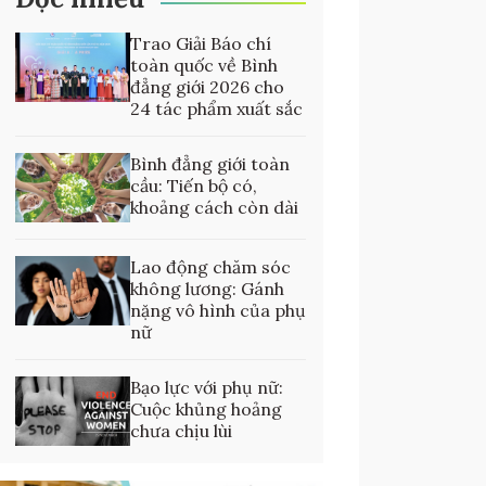
Trao Giải Báo chí
toàn quốc về Bình
đẳng giới 2026 cho
24 tác phẩm xuất sắc
Bình đẳng giới toàn
cầu: Tiến bộ có,
khoảng cách còn dài
Lao động chăm sóc
không lương: Gánh
nặng vô hình của phụ
nữ
Bạo lực với phụ nữ:
Cuộc khủng hoảng
chưa chịu lùi