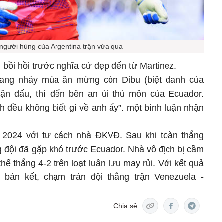
 người hùng của Argentina trận vừa qua
 bồi hồi trước nghĩa cử đẹp đến từ Martinez.
 đang nhảy múa ăn mừng còn Dibu (biệt danh của
rận đấu, thì đến bên an ủi thủ môn của Ecuador.
h đều không biết gì về anh ấy”, một bình luận nhận
 2024 với tư cách nhà ĐKVĐ. Sau khi toàn thắng
 đội đã gặp khó trước Ecuador. Nhà vô địch bị cầm
thể thắng 4-2 trên loạt luân lưu may rủi. Với kết quả
o bán kết, chạm trán đội thắng trận Venezuela -
Chia sẻ