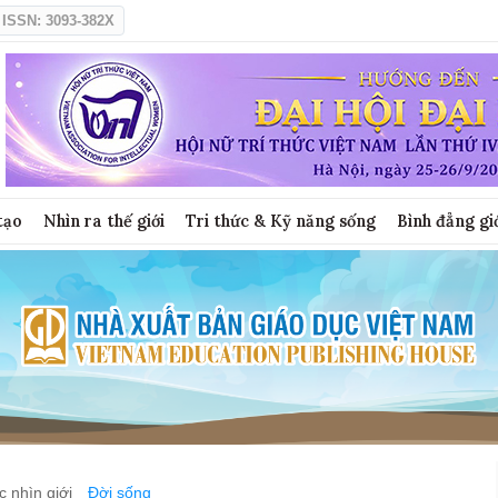
ISSN: 3093-382X
tạo
Nhìn ra thế giới
Tri thức & Kỹ năng sống
Bình đẳng gi
 nhìn giới
Đời sống