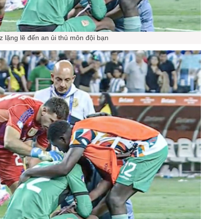
z lặng lẽ đến an ủi thủ môn đội bạn