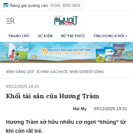
Bảng giá quảng cáo
ISSN: 3093-382X
TRANG CHỦ
SỰ KIỆN
NỮ TRÍ THỨC
ỨNG DỤNG & ĐỔI MỚI
/
BÌNH ĐẲNG GIỚI
CHÍNH SÁCH
GÓC NHÌN GIỚI
ĐỜI SỐNG
03/12/2025 19:21
Khối tài sản của Hương Tràm
Hải My
03/12/2025 19:21
Hương Tràm sở hữu nhiều cơ ngơi “khủng” từ
khi còn rất trẻ.