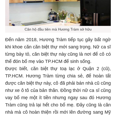
Căn hộ đầu tiên mà Hương Tràm sở hữu
Đến năm 2018, Hương Tràm tiếp tục gây bất ngờ
khi khoe căn căn biệt thự mới sang trọng. Nữ ca sĩ
từng bày tỏ, căn biệt thự này cũng là nơi để cô có
thể đón bố mẹ vào TP.HCM để sinh sống.
Được biết, căn biệt thự toạ lạc ở Quận 2 (cũ),
TP.HCM. Hương Tràm từng chia sẻ, để hoàn tất
được căn biệt thự này, cô đã phải bán nhà cũ cũng
như xe ô tô của bản thân. Đồng thời nữ ca sĩ cũng
vay bố mẹ một ít tiền nhưng ngay sau đó Hương
Tràm cũng trả lại hết cho bố mẹ. Đây cũng là căn
nhà mà cô hoàn thiện rồi mới lên đường sang Mỹ