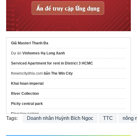
Giá Masteri Thanh Đa
Dự án
Vinhomes Hạ Long Xanh
Serviced Apartment for rent in District 3 HCMC
thewincitydhla.com
bán The Win City
Khai hoan imperial
River Collection
Picity central park
Starview saigon
Tags:
Doanh nhân Huỳnh Bích Ngọc
TTC
nông 
Fenica Dĩ An
Những mẫu
Chậu hoa ban công
Đẹp