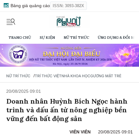
Bảng giá quảng cáo
ISSN: 3093-382X
TRANG CHỦ
SỰ KIỆN
NỮ TRÍ THỨC
ỨNG DỤNG & ĐỔI MỚI
/
NỮ TRÍ THỨC
TRÍ THỨC VIỆT
NHÀ KHOA HỌC
GƯƠNG MẶT TRẺ
20/08/2025 09:01
Doanh nhân Huỳnh Bích Ngọc hành
trình và dấu ấn từ nông nghiệp bền
vững đến bất động sản
VIÊN VIÊN
20/08/2025 09:01