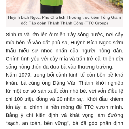
Huỳnh Bích Ngọc, Phó Chủ tịch Thường trực kiêm Tổng Giám
đốc Tập đoàn Thành Thành Công (TTC Group)
Sinh ra và lớn lên ở miền Tây sông nước, nơi cây
mía bén rễ vào đất phù sa, Huỳnh Bích Ngọc sớm
thấu hiểu sự nhọc nhằn của người nông dân.
Chính tình yêu với cây mía và trăn trở cải thiện đời
sống nông thôn đã đưa bà vào thương trường.
Năm 1979, trong bối cảnh kinh tế còn bộn bề khó
khăn, bà cùng ông Đặng Văn Thành khởi nghiệp
từ một cơ sở sản xuất cồn nhỏ bé, với vốn điều lệ
chỉ 100 triệu đồng và 20 nhân sự. Khởi đầu khiêm
tốn ấy lại chính là nền móng để TTC vươn mình.
Bằng ý chí kiên định và khát vọng làm đường
“sạch, an toàn, bền vững”, bà đã góp phần định