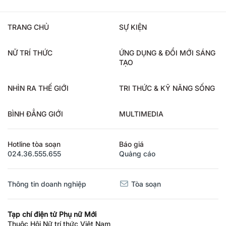
TRANG CHỦ
SỰ KIỆN
NỮ TRÍ THỨC
ỨNG DỤNG & ĐỔI MỚI SÁNG
TẠO
NHÌN RA THẾ GIỚI
TRI THỨC & KỸ NĂNG SỐNG
BÌNH ĐẲNG GIỚI
MULTIMEDIA
Hotline tòa soạn
Báo giá
024.36.555.655
Quảng cáo
Thông tin doanh nghiệp
Tòa soạn
Tạp chí điện tử Phụ nữ Mới
Thuộc Hội Nữ trí thức Việt Nam