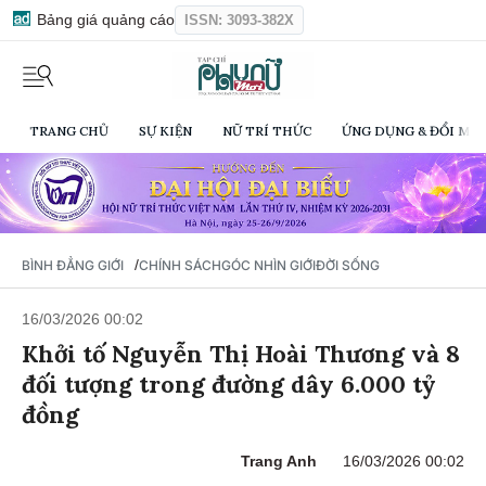
Bảng giá quảng cáo
ISSN: 3093-382X
TRANG CHỦ
SỰ KIỆN
NỮ TRÍ THỨC
ỨNG DỤNG & ĐỔI MỚI
/
BÌNH ĐẲNG GIỚI
CHÍNH SÁCH
GÓC NHÌN GIỚI
ĐỜI SỐNG
16/03/2026 00:02
Khởi tố Nguyễn Thị Hoài Thương và 8
đối tượng trong đường dây 6.000 tỷ
đồng
Trang Anh
16/03/2026 00:02