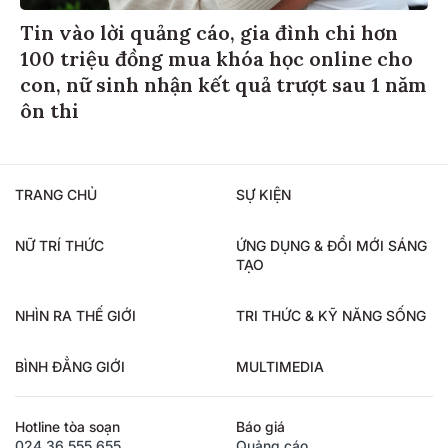
Tin vào lời quảng cáo, gia đình chi hơn
100 triệu đồng mua khóa học online cho
con, nữ sinh nhận kết quả trượt sau 1 năm
ôn thi
TRANG CHỦ
SỰ KIỆN
NỮ TRÍ THỨC
ỨNG DỤNG & ĐỔI MỚI SÁNG
TẠO
NHÌN RA THẾ GIỚI
TRI THỨC & KỸ NĂNG SỐNG
BÌNH ĐẲNG GIỚI
MULTIMEDIA
Hotline tòa soạn
Báo giá
024.36.555.655
Quảng cáo