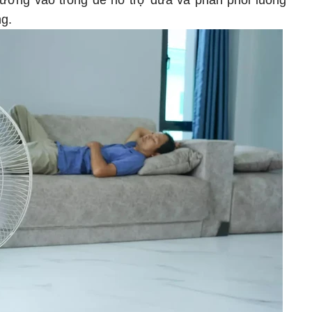
 hướng vào trong để hỗ trợ đưa và phân phối luồng
g.