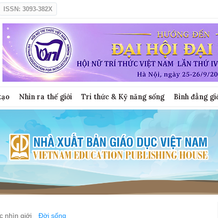
ISSN: 3093-382X
tạo
Nhìn ra thế giới
Tri thức & Kỹ năng sống
Bình đẳng gi
 nhìn giới
Đời sống