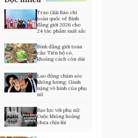
Trao Giải Báo chí
toàn quốc về Bình
đẳng giới 2026 cho
24 tác phẩm xuất sắc
Bình đẳng giới toàn
cầu: Tiến bộ có,
khoảng cách còn dài
Lao động chăm sóc
không lương: Gánh
nặng vô hình của phụ
nữ
Bạo lực với phụ nữ:
Cuộc khủng hoảng
chưa chịu lùi