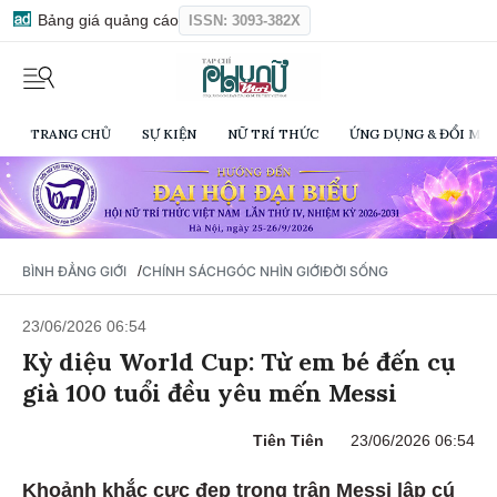
Bảng giá quảng cáo
ISSN: 3093-382X
TRANG CHỦ
SỰ KIỆN
NỮ TRÍ THỨC
ỨNG DỤNG & ĐỔI MỚI
/
BÌNH ĐẲNG GIỚI
CHÍNH SÁCH
GÓC NHÌN GIỚI
ĐỜI SỐNG
23/06/2026 06:54
Kỳ diệu World Cup: Từ em bé đến cụ
già 100 tuổi đều yêu mến Messi
Tiên Tiên
23/06/2026 06:54
Khoảnh khắc cực đẹp trong trận Messi lập cú