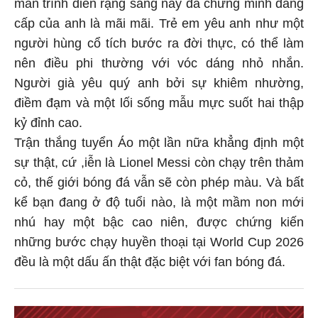
màn trình diễn rạng sáng nay đã chứng minh đẳng
cấp của anh là mãi mãi. Trẻ em yêu anh như một
người hùng cổ tích bước ra đời thực, có thể làm
nên điều phi thường với vóc dáng nhỏ nhắn.
Người già yêu quý anh bởi sự khiêm nhường,
điềm đạm và một lối sống mẫu mực suốt hai thập
kỷ đỉnh cao.
Trận thắng tuyển Áo một lần nữa khẳng định một
sự thật, cứ ,iễn là Lionel Messi còn chạy trên thảm
cỏ, thế giới bóng đá vẫn sẽ còn phép màu. Và bất
kể bạn đang ở độ tuổi nào, là một mầm non mới
nhú hay một bậc cao niên, được chứng kiến
những bước chạy huyền thoại tại World Cup 2026
đều là một dấu ấn thật đặc biệt với fan bóng đá.