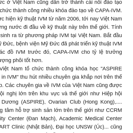
ức ở Việt Nam cũng dần trở thành cái nôi đào tạo
ổ chức thành công nhiều khóa đào tạo về CAPA-IVM.
ực hiện kỹ thuật IVM từ năm 2006, tới nay Việt Nam
g nước đi đầu về kỹ thuật này trên thế giới. Tính
 sinh ra từ phương pháp IVM tại Việt Nam. Bắt đầu
 Đức, bệnh viện Mỹ Đức đã phát triển kỹ thuật IVM
ác đồ IVM trước đó, CAPA-IVM cho tỷ lệ trưởng
ượng phôi tốt hơn.
iệt Nam tổ chức thành công khóa học "ASPIRE
t in IVM" thu hút nhiều chuyên gia khắp nơi trên thế
ập. Các chuyên gia về IVM của Việt Nam cũng được
ội nghị lớn trên khu vực và thế giới như Hiệp hội
Dương (ASPIRE), Ovarian Club (Hong Kong),....
ng tâm hỗ trợ sinh sản lớn trên thế giới như CCRM
lity Center (Đan Mạch), Academic Medical Center
RT Clinic (Nhật Bản), Đại học UNSW (Úc)... cũng