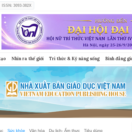
ISSN: 3093-382X
tạo
Nhìn ra thế giới
Tri thức & Kỹ năng sống
Bình đẳng gi
ục
Sức khỏe
Văn hóa
Du lịch- Ẩm thực
Tiêu dùng