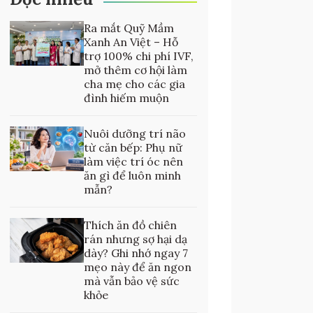
Ra mắt Quỹ Mầm
Xanh An Việt – Hỗ
trợ 100% chi phí IVF,
mở thêm cơ hội làm
cha mẹ cho các gia
đình hiếm muộn
Nuôi dưỡng trí não
từ căn bếp: Phụ nữ
làm việc trí óc nên
ăn gì để luôn minh
mẫn?
Thích ăn đồ chiên
rán nhưng sợ hại dạ
dày? Ghi nhớ ngay 7
mẹo này để ăn ngon
mà vẫn bảo vệ sức
khỏe