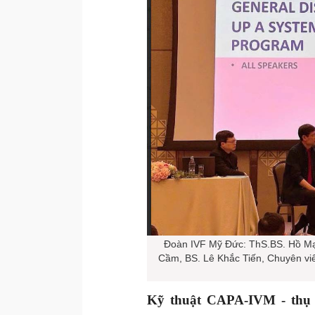
Đoàn IVF Mỹ Đức: ThS.BS. Hồ Mạ
Cầm, BS. Lê Khắc Tiến, Chuyên viê
Kỹ thuật CAPA-IVM - thụ t