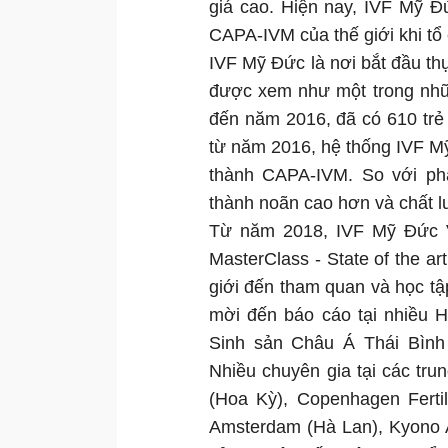
giá cao. Hiện nay, IVF Mỹ Đ
CAPA-IVM của thế giới khi t
IVF Mỹ Đức là nơi bắt đầu th
được xem như một trong nhữn
đến năm 2016, đã có 610 trẻ
từ năm 2016, hệ thống IVF Mỹ
thành CAPA-IVM. So với ph
thành noãn cao hơn và chất l
Từ năm 2018, IVF Mỹ Đức V
MasterClass - State of the ar
giới đến tham quan và học t
mời đến báo cáo tại nhiều H
Sinh sản Châu Á Thái Bình 
Nhiều chuyên gia tại các tru
(Hoa Kỳ), Copenhagen Ferti
Amsterdam (Hà Lan), Kyono A