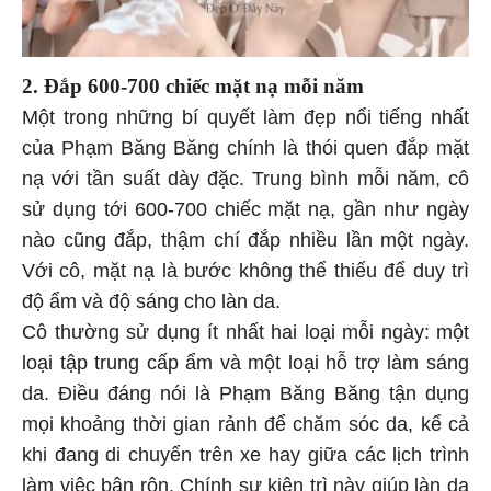
2. Đắp 600-700 chiếc mặt nạ mỗi năm
Một trong những bí quyết làm đẹp nổi tiếng nhất
của Phạm Băng Băng chính là thói quen đắp mặt
nạ với tần suất dày đặc. Trung bình mỗi năm, cô
sử dụng tới 600-700 chiếc mặt nạ, gần như ngày
nào cũng đắp, thậm chí đắp nhiều lần một ngày.
Với cô, mặt nạ là bước không thể thiếu để duy trì
độ ẩm và độ sáng cho làn da.
Cô thường sử dụng ít nhất hai loại mỗi ngày: một
loại tập trung cấp ẩm và một loại hỗ trợ làm sáng
da. Điều đáng nói là Phạm Băng Băng tận dụng
mọi khoảng thời gian rảnh để chăm sóc da, kể cả
khi đang di chuyển trên xe hay giữa các lịch trình
làm việc bận rộn. Chính sự kiên trì này giúp làn da