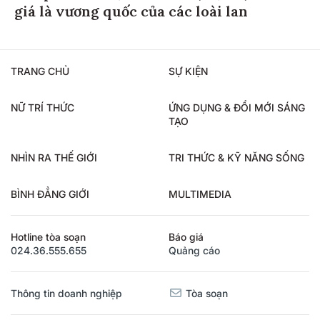
giá là vương quốc của các loài lan
TRANG CHỦ
SỰ KIỆN
NỮ TRÍ THỨC
ỨNG DỤNG & ĐỔI MỚI SÁNG
TẠO
NHÌN RA THẾ GIỚI
TRI THỨC & KỸ NĂNG SỐNG
BÌNH ĐẲNG GIỚI
MULTIMEDIA
Hotline tòa soạn
Báo giá
024.36.555.655
Quảng cáo
Thông tin doanh nghiệp
Tòa soạn