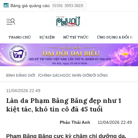
Bảng giá quảng cáo
ISSN: 3093-382X
TRANG CHỦ
SỰ KIỆN
NỮ TRÍ THỨC
ỨNG DỤNG & ĐỔI MỚI
/
BÌNH ĐẲNG GIỚI
CHÍNH SÁCH
GÓC NHÌN GIỚI
ĐỜI SỐNG
11/04/2026 22:49
Làn da Phạm Băng Băng đẹp như 1
kiệt tác, khó tin cô đã 45 tuổi
Phác Thái Anh
11/04/2026 22:49
Phạm Băng Băng cực kỳ chăm chỉ dưỡng da,