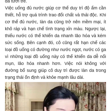
da tươi trẻ.
Việc uống đủ nước giúp cơ thể duy trì độ ẩm cần
thiết, hỗ trợ quá trình trao đổi chất và thải độc. Khi
cơ thể đủ nước, làn da cũng trở nên mềm mại, ít
khô ráp và hạn chế tình trạng xỉn màu. Ngược lại,
thiếu nước có thể khiến da nhanh lão hóa và kém
sức sống. Bên cạnh đó, cô cũng rất hạn chế các
loại đồ uống có đường như nước ngọt, nước có ga
vì những loại đồ uống này có thể khiến da dễ nổi
mụn, lão hóa nhanh hơn. Việc nói không với
đường bổ sung giúp cô duy trì được làn da trong
trạng thái ổn định và khỏe mạnh lâu dài.