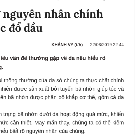
g nguyên nhân chính
óc đổ dầu
KHÁNH VY (t/h)
22/06/2019 22:44
hiều vấn đề thường gặp về da nếu hiểu rõ
g.
i thông thường của đa số chúng ta thực chất chính
 nhiên được sản xuất bởi tuyến bã nhờn giúp tóc và
ến bã nhờn được phân bố khắp cơ thể, gồm cả da
nh trạng bã nhờn dưới da hoạt động quá mức, khiến
mức cần thiết. May mắn thay, chúng ta có thể kiểm
 nếu biết rõ nguyên nhân của chúng.