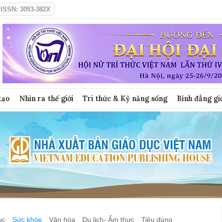
ISSN: 3093-382X
tạo
Nhìn ra thế giới
Tri thức & Kỹ năng sống
Bình đẳng gi
ục
Sức khỏe
Văn hóa
Du lịch- Ẩm thực
Tiêu dùng