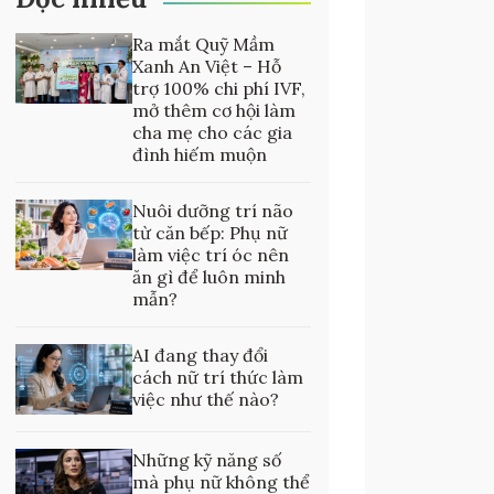
Ra mắt Quỹ Mầm
Xanh An Việt – Hỗ
trợ 100% chi phí IVF,
mở thêm cơ hội làm
cha mẹ cho các gia
đình hiếm muộn
Nuôi dưỡng trí não
từ căn bếp: Phụ nữ
làm việc trí óc nên
ăn gì để luôn minh
mẫn?
AI đang thay đổi
cách nữ trí thức làm
việc như thế nào?
Những kỹ năng số
mà phụ nữ không thể