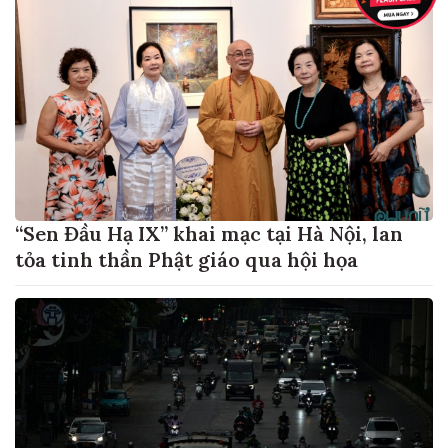
“Sen Đầu Hạ IX” khai mạc tại Hà Nội, lan
tỏa tinh thần Phật giáo qua hội họa