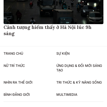
Cảnh tượng hiếm thấy ở Hà Nội lúc 9h
sáng
TRANG CHỦ
SỰ KIỆN
NỮ TRÍ THỨC
ỨNG DỤNG & ĐỔI MỚI SÁNG
TẠO
NHÌN RA THẾ GIỚI
TRI THỨC & KỸ NĂNG SỐNG
BÌNH ĐẲNG GIỚI
MULTIMEDIA