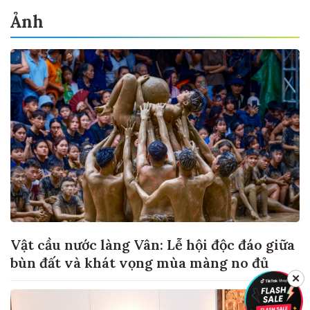
Ảnh
Vật cầu nước làng Vân: Lễ hội độc đáo giữa
bùn đất và khát vọng mùa màng no đủ
✕