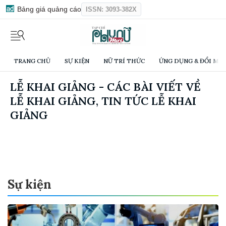
Bảng giá quảng cáo
ISSN: 3093-382X
TRANG CHỦ
SỰ KIỆN
NỮ TRÍ THỨC
ỨNG DỤNG & ĐỔI MỚI
LỄ KHAI GIẢNG - CÁC BÀI VIẾT VỀ
LỄ KHAI GIẢNG, TIN TỨC LỄ KHAI
GIẢNG
Sự kiện