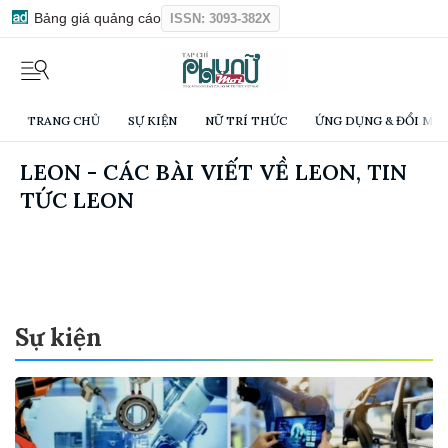
Bảng giá quảng cáo
ISSN: 3093-382X
TRANG CHỦ
SỰ KIỆN
NỮ TRÍ THỨC
ỨNG DỤNG & ĐỔI MỚI
LEON - CÁC BÀI VIẾT VỀ LEON, TIN
TỨC LEON
Sự kiện