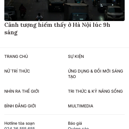
Cảnh tượng hiếm thấy ở Hà Nội lúc 9h
sáng
TRANG CHỦ
SỰ KIỆN
NỮ TRÍ THỨC
ỨNG DỤNG & ĐỔI MỚI SÁNG
TẠO
NHÌN RA THẾ GIỚI
TRI THỨC & KỸ NĂNG SỐNG
BÌNH ĐẲNG GIỚI
MULTIMEDIA
Hotline tòa soạn
Báo giá
024.36.555.655
Quảng cáo