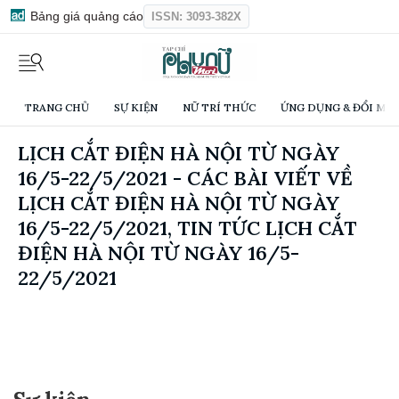
Bảng giá quảng cáo
ISSN: 3093-382X
TRANG CHỦ
SỰ KIỆN
NỮ TRÍ THỨC
ỨNG DỤNG & ĐỔI MỚI
LỊCH CẮT ĐIỆN HÀ NỘI TỪ NGÀY
16/5-22/5/2021 - CÁC BÀI VIẾT VỀ
LỊCH CẮT ĐIỆN HÀ NỘI TỪ NGÀY
16/5-22/5/2021, TIN TỨC LỊCH CẮT
ĐIỆN HÀ NỘI TỪ NGÀY 16/5-
22/5/2021