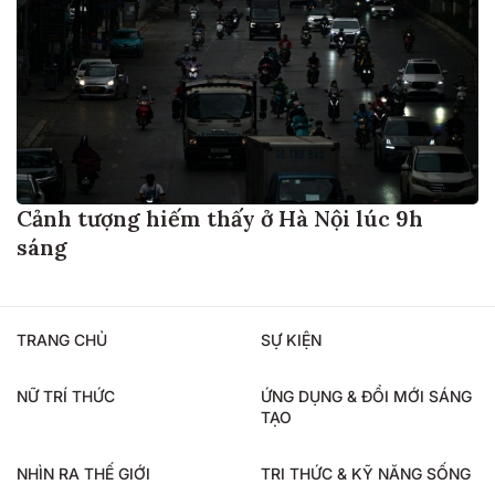
Cảnh tượng hiếm thấy ở Hà Nội lúc 9h
sáng
TRANG CHỦ
SỰ KIỆN
NỮ TRÍ THỨC
ỨNG DỤNG & ĐỔI MỚI SÁNG
TẠO
NHÌN RA THẾ GIỚI
TRI THỨC & KỸ NĂNG SỐNG