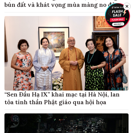
bùn đất và khát vọng mùa màng no đủ
✕
“Sen Đầu Hạ IX” khai mạc tại Hà Nội, lan
tỏa tinh thần Phật giáo qua hội họa