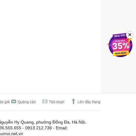
✕
áo giá
Quảng cáo
Tòa soạn
Lên đầu trang
Nguyễn Hy Quang, phường Đống Đa, Hà Nội.
.36.555.655 - 0913.212.736 - Email:
umoi.net.vn