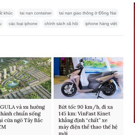
ắt khúc
tai nạn container
tai nạn giao thông ở Đồng Nai
u
các loại iphone
chính sách xã hội
iphone hàng việt
AGULA và xu hướng
Bứt tốc 90 km/h, đi xa
thành chuẩn sống
145 km: VinFast Kinet
ại cửa ngõ Tây Bắc
khẳng định “chất” xe
CM
máy điện thể thao thế hệ
mới