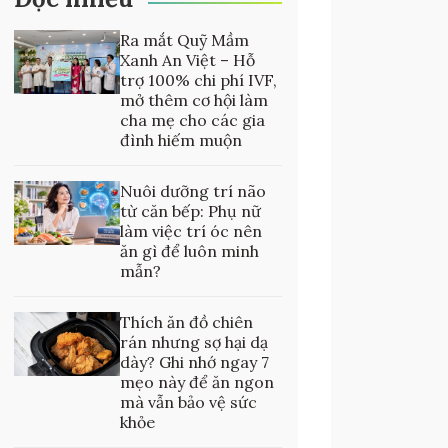
Ra mắt Quỹ Mầm
Xanh An Việt – Hỗ
trợ 100% chi phí IVF,
mở thêm cơ hội làm
cha mẹ cho các gia
đình hiếm muộn
Nuôi dưỡng trí não
từ căn bếp: Phụ nữ
làm việc trí óc nên
ăn gì để luôn minh
mẫn?
Thích ăn đồ chiên
rán nhưng sợ hại dạ
dày? Ghi nhớ ngay 7
mẹo này để ăn ngon
mà vẫn bảo vệ sức
khỏe