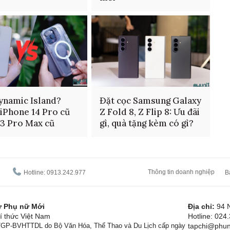
ynamic Island?
Đặt cọc Samsung Galaxy
iPhone 14 Pro cũ
Z Fold 8, Z Flip 8: Ưu đãi
13 Pro Max cũ
gì, quà tặng kèm có gì?
Thông tin doanh nghiệp
Hotline: 0913.242.977
B
tử Phụ nữ Mới
Địa chỉ:
94 
í thức Việt Nam
Hotline: 024
1/GP-BVHTTDL do Bộ Văn Hóa, Thể Thao và Du Lịch cấp ngày
tapchi@phun