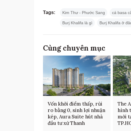
Tags:
Kim Thư - Phước Sang
cá basa c
Burj Khalifa là gì
Burj Khalifa ở đâ
Cùng chuyên mục
Vốn khởi điểm thấp, rủi
The 
ro bằng 0, sinh lợi nhuận
hình 
kép, Aura Suite hút nhà
mới t
đầu tư xứ Thanh
TP.H