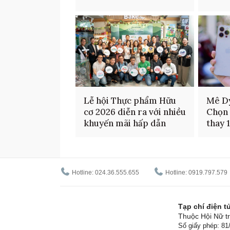
Lễ hội Thực phẩm Hữu
Mê D
cơ 2026 diễn ra với nhiều
Chọn 
khuyến mãi hấp dẫn
thay 
Hotline: 024.36.555.655
Hotline: 0919.797.579
Tạp chí điện 
Thuộc Hội Nữ tr
Số giấy phép: 8