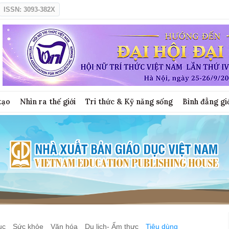
ISSN: 3093-382X
tạo
Nhìn ra thế giới
Tri thức & Kỹ năng sống
Bình đẳng gi
ục
Sức khỏe
Văn hóa
Du lịch- Ẩm thực
Tiêu dùng