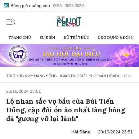
Bảng giá quảng cáo
ISSN: 3093-382X
TRANG CHỦ
SỰ KIỆN
NỮ TRÍ THỨC
ỨNG DỤNG & ĐỔI MỚI
/
TRI THỨC & KỸ NĂNG SỐNG
GIÁO DỤC
SỨC KHỎE
VĂN HÓA
DU LỊCH- Ẩ
20/10/2024 23:51
Lộ nhan sắc vợ bầu của Bùi Tiến
Dũng, cặp đôi ồn ào nhất làng bóng
đá "gương vỡ lại lành"
Hải Đăng
20/10/2024 23:51