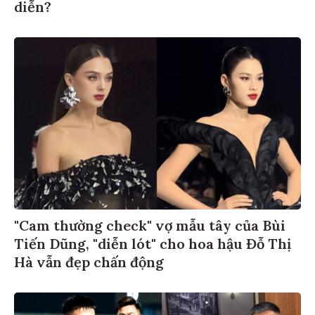
diễn?
"Cam thường check" vợ mẫu tây của Bùi
Tiến Dũng, "diễn lót" cho hoa hậu Đỗ Thị
Hà vẫn đẹp chấn động