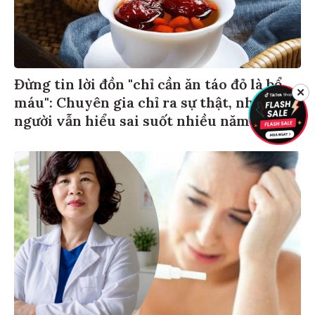
Đừng tin lời đồn "chỉ cần ăn táo đỏ là bổ
✕
máu": Chuyên gia chỉ ra sự thật, nhiều
người vẫn hiểu sai suốt nhiều năm