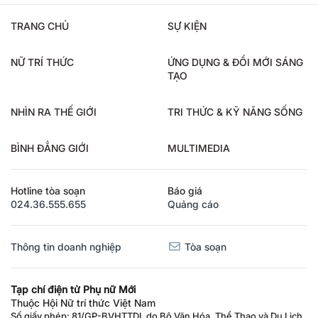
TRANG CHỦ
SỰ KIỆN
NỮ TRÍ THỨC
ỨNG DỤNG & ĐỔI MỚI SÁNG
TẠO
NHÌN RA THẾ GIỚI
TRI THỨC & KỸ NĂNG SỐNG
BÌNH ĐẲNG GIỚI
MULTIMEDIA
Hotline tòa soạn
Báo giá
024.36.555.655
Quảng cáo
Thông tin doanh nghiệp
Tòa soạn
Tạp chí điện tử Phụ nữ Mới
Thuộc Hội Nữ trí thức Việt Nam
Số giấy phép: 81/GP-BVHTTDL do Bộ Văn Hóa, Thể Thao và Du Lịch