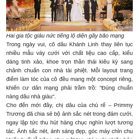
Hai gia tộc giàu nức tiếng lộ diện gây bão mạng
Trong ngày vui, cô dâu Khánh Linh thay liên tục
nhiều mẫu váy cưới với chất liệu cao cấp, kiểu
dáng tinh xảo, khoe trọn thần thái kiêu kỳ sang
chảnh chuẩn con nhà tài phiệt. Mỗi layout trang
điểm làm tóc của cô đều mang một concept riêng,
khiến cư dân mạng phải trầm trồ: "Đúng chuẩn
nàng dâu nhà giàu".
Cho đến mới đây, chị dâu của chú rể – Primmy
Trương đã chia sẻ bộ ảnh sắc nét trong đám cưới,
ngay lập tức thu hút hàng chục nghìn lượt tương
tác. Ảnh sắc nét, ánh sáng đẹp, góc máy chỉn chu