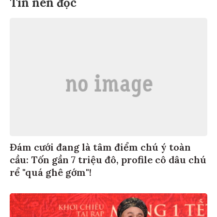
Tin nên đọc
Đám cưới đang là tâm điểm chú ý toàn
cầu: Tốn gần 7 triệu đô, profile cô dâu chú
rể "quá ghê gớm"!