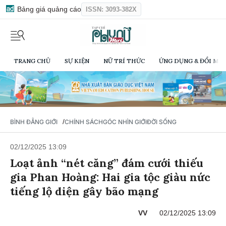
Bảng giá quảng cáo
ISSN: 3093-382X
TRANG CHỦ
SỰ KIỆN
NỮ TRÍ THỨC
ỨNG DỤNG & ĐỔI MỚI
/
BÌNH ĐẲNG GIỚI
CHÍNH SÁCH
GÓC NHÌN GIỚI
ĐỜI SỐNG
02/12/2025 13:09
Loạt ảnh “nét căng” đám cưới thiếu
gia Phan Hoàng: Hai gia tộc giàu nức
tiếng lộ diện gây bão mạng
VV
02/12/2025 13:09