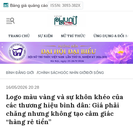
Bảng giá quảng cáo
ISSN: 3093-382X
TRANG CHỦ
SỰ KIỆN
NỮ TRÍ THỨC
ỨNG DỤNG & ĐỔI MỚI
/
BÌNH ĐẲNG GIỚI
CHÍNH SÁCH
GÓC NHÌN GIỚI
ĐỜI SỐNG
16/05/2026 20:28
Logo màu vàng và sự khôn khéo của
các thương hiệu bình dân: Giá phải
chăng nhưng không tạo cảm giác
“hàng rẻ tiền”