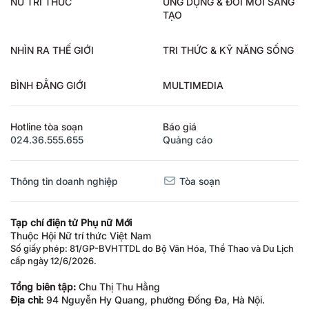
NỮ TRÍ THỨC
ỨNG DỤNG & ĐỔI MỚI SÁNG
TẠO
NHÌN RA THẾ GIỚI
TRI THỨC & KỸ NĂNG SỐNG
BÌNH ĐẲNG GIỚI
MULTIMEDIA
Hotline tòa soạn
Báo giá
024.36.555.655
Quảng cáo
Thông tin doanh nghiệp
Tòa soạn
Tạp chí điện tử Phụ nữ Mới
Thuộc Hội Nữ trí thức Việt Nam
Số giấy phép: 81/GP-BVHTTDL do Bộ Văn Hóa, Thể Thao và Du Lịch
cấp ngày 12/6/2026.
Tổng biên tập:
Chu Thị Thu Hằng
Địa chỉ:
94 Nguyễn Hy Quang, phường Đống Đa, Hà Nội.