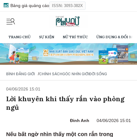
Bảng giá quảng cáo
ISSN: 3093-382X
TRANG CHỦ
SỰ KIỆN
NỮ TRÍ THỨC
ỨNG DỤNG & ĐỔI MỚI
/
BÌNH ĐẲNG GIỚI
CHÍNH SÁCH
GÓC NHÌN GIỚI
ĐỜI SỐNG
04/06/2026 15:01
Lời khuyên khi thấy rắn vào phòng
ngủ
Đinh Anh
04/06/2026 15:01
Nếu bất ngờ nhìn thấy một con rắn trong