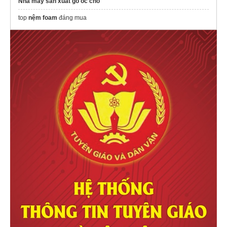
Nhà máy sản xuất gỗ óc chó
top
nệm foam
đáng mua