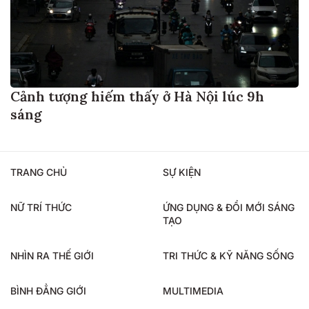
Cảnh tượng hiếm thấy ở Hà Nội lúc 9h
sáng
TRANG CHỦ
SỰ KIỆN
NỮ TRÍ THỨC
ỨNG DỤNG & ĐỔI MỚI SÁNG
TẠO
NHÌN RA THẾ GIỚI
TRI THỨC & KỸ NĂNG SỐNG
BÌNH ĐẲNG GIỚI
MULTIMEDIA