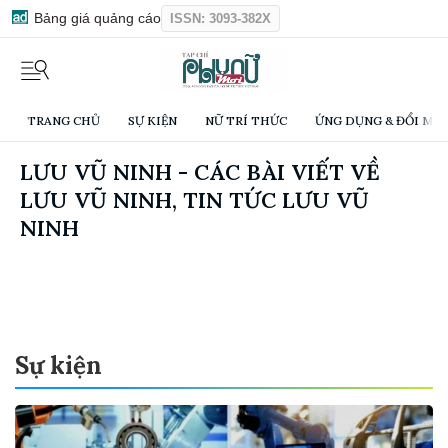
Bảng giá quảng cáo
ISSN: 3093-382X
TRANG CHỦ
SỰ KIỆN
NỮ TRÍ THỨC
ỨNG DỤNG & ĐỔI MỚI
LƯU VŨ NINH - CÁC BÀI VIẾT VỀ
LƯU VŨ NINH, TIN TỨC LƯU VŨ
NINH
Sự kiện