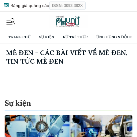
Bảng giá quảng cáo
ISSN: 3093-382X
TRANG CHỦ
SỰ KIỆN
NỮ TRÍ THỨC
ỨNG DỤNG & ĐỔI MỚI
MÈ ĐEN - CÁC BÀI VIẾT VỀ MÈ ĐEN,
TIN TỨC MÈ ĐEN
Sự kiện