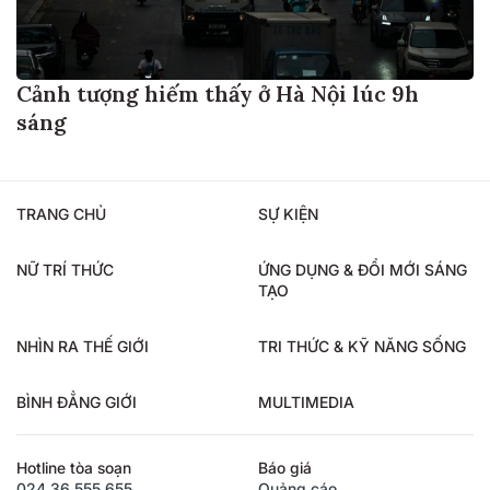
Cảnh tượng hiếm thấy ở Hà Nội lúc 9h
sáng
TRANG CHỦ
SỰ KIỆN
NỮ TRÍ THỨC
ỨNG DỤNG & ĐỔI MỚI SÁNG
TẠO
NHÌN RA THẾ GIỚI
TRI THỨC & KỸ NĂNG SỐNG
BÌNH ĐẲNG GIỚI
MULTIMEDIA
Hotline tòa soạn
Báo giá
024.36.555.655
Quảng cáo