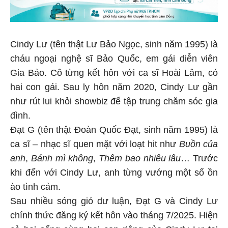
Cindy Lư (tên thật Lư Bảo Ngọc, sinh năm 1995) là
cháu ngoại nghệ sĩ Bảo Quốc, em gái diễn viên
Gia Bảo. Cô từng kết hôn với ca sĩ Hoài Lâm, có
hai con gái. Sau ly hôn năm 2020, Cindy Lư gần
như rút lui khỏi showbiz để tập trung chăm sóc gia
đình.
Đạt G (tên thật Đoàn Quốc Đạt, sinh năm 1995) là
ca sĩ – nhạc sĩ quen mặt với loạt hit như
Buồn của
anh
,
Bánh mì không
,
Thêm bao nhiêu lâu
… Trước
khi đến với Cindy Lư, anh từng vướng một số ồn
ào tình cảm.
Sau nhiều sóng gió dư luận, Đạt G và Cindy Lư
chính thức đăng ký kết hôn vào tháng 7/2025. Hiện
cả hai sống cùng hai con riêng của Cindy Lư tại