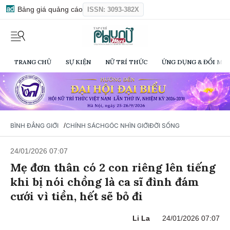
Bảng giá quảng cáo
ISSN: 3093-382X
TRANG CHỦ
SỰ KIỆN
NỮ TRÍ THỨC
ỨNG DỤNG & ĐỔI MỚI
/
BÌNH ĐẲNG GIỚI
CHÍNH SÁCH
GÓC NHÌN GIỚI
ĐỜI SỐNG
24/01/2026 07:07
Mẹ đơn thân có 2 con riêng lên tiếng
khi bị nói chồng là ca sĩ đình đám
cưới vì tiền, hết sẽ bỏ đi
Li La
24/01/2026 07:07