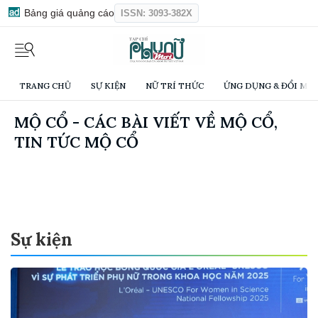
Bảng giá quảng cáo
ISSN: 3093-382X
TRANG CHỦ
SỰ KIỆN
NỮ TRÍ THỨC
ỨNG DỤNG & ĐỔI MỚI
MỘ CỔ - CÁC BÀI VIẾT VỀ MỘ CỔ,
TIN TỨC MỘ CỔ
Sự kiện