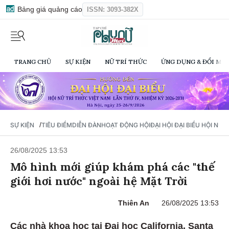
Bảng giá quảng cáo
ISSN: 3093-382X
TRANG CHỦ
SỰ KIỆN
NỮ TRÍ THỨC
ỨNG DỤNG & ĐỔI MỚI
/
SỰ KIỆN
TIÊU ĐIỂM
DIỄN ĐÀN
HOẠT ĐỘNG HỘI
ĐẠI HỘI ĐẠI BIỂU HỘI NỮ 
26/08/2025 13:53
Mô hình mới giúp khám phá các "thế
giới hơi nước" ngoài hệ Mặt Trời
Thiên An
26/08/2025 13:53
Các nhà khoa học tại Đại học California, Santa