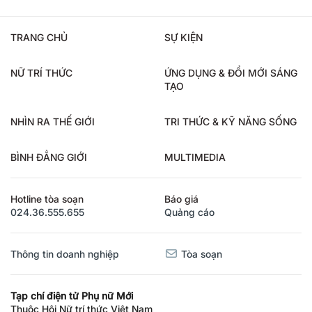
TRANG CHỦ
SỰ KIỆN
NỮ TRÍ THỨC
ỨNG DỤNG & ĐỔI MỚI SÁNG
TẠO
NHÌN RA THẾ GIỚI
TRI THỨC & KỸ NĂNG SỐNG
BÌNH ĐẲNG GIỚI
MULTIMEDIA
Hotline tòa soạn
Báo giá
024.36.555.655
Quảng cáo
Thông tin doanh nghiệp
Tòa soạn
Tạp chí điện tử Phụ nữ Mới
Thuộc Hội Nữ trí thức Việt Nam