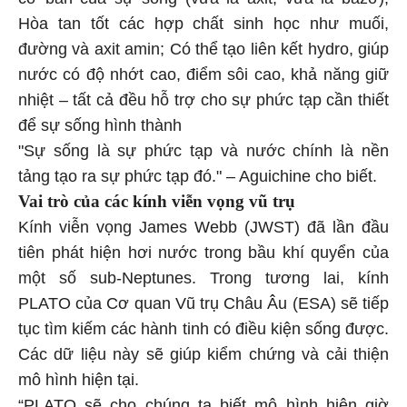
Hòa tan tốt các hợp chất sinh học như muối,
đường và axit amin; Có thể tạo liên kết hydro, giúp
nước có độ nhớt cao, điểm sôi cao, khả năng giữ
nhiệt – tất cả đều hỗ trợ cho sự phức tạp cần thiết
để sự sống hình thành
"Sự sống là sự phức tạp và nước chính là nền
tảng tạo ra sự phức tạp đó." – Aguichine cho biết.
Vai trò của các kính viễn vọng vũ trụ
Kính viễn vọng James Webb (JWST) đã lần đầu
tiên phát hiện hơi nước trong bầu khí quyển của
một số sub-Neptunes. Trong tương lai, kính
PLATO của Cơ quan Vũ trụ Châu Âu (ESA) sẽ tiếp
tục tìm kiếm các hành tinh có điều kiện sống được.
Các dữ liệu này sẽ giúp kiểm chứng và cải thiện
mô hình hiện tại.
“PLATO sẽ cho chúng ta biết mô hình hiện giờ