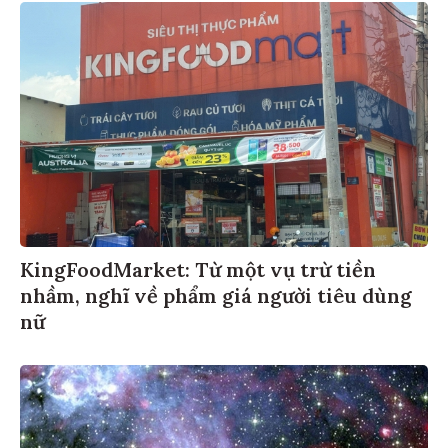
KingFoodMarket: Từ một vụ trừ tiền
nhầm, nghĩ về phẩm giá người tiêu dùng
nữ