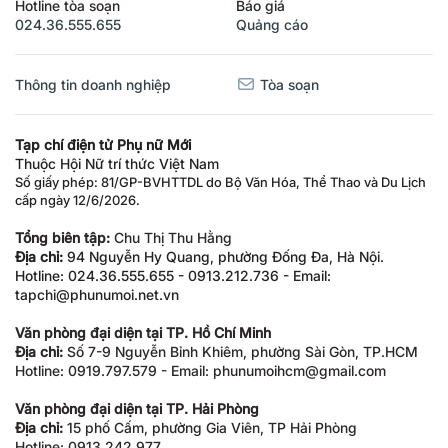
Hotline tòa soạn
Báo giá
024.36.555.655
Quảng cáo
Thông tin doanh nghiệp
Tòa soạn
Tạp chí điện tử Phụ nữ Mới
Thuộc Hội Nữ trí thức Việt Nam
Số giấy phép: 81/GP-BVHTTDL do Bộ Văn Hóa, Thể Thao và Du Lịch
cấp ngày 12/6/2026.
Tổng biên tập:
Chu Thị Thu Hằng
Địa chỉ:
94 Nguyễn Hy Quang, phường Đống Đa, Hà Nội.
Hotline: 024.36.555.655 - 0913.212.736 - Email:
tapchi@phunumoi.net.vn
Văn phòng đại diện tại TP. Hồ Chí Minh
Địa chỉ:
Số 7-9 Nguyễn Bỉnh Khiêm, phường Sài Gòn, TP.HCM
Hotline: 0919.797.579 - Email: phunumoihcm@gmail.com
Văn phòng đại diện tại TP. Hải Phòng
Địa chỉ:
15 phố Cấm, phường Gia Viên, TP Hải Phòng
Hotline: 0913.242.977