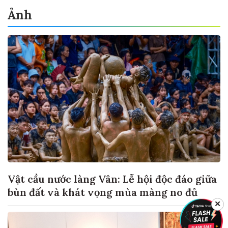
Ảnh
Vật cầu nước làng Vân: Lễ hội độc đáo giữa
bùn đất và khát vọng mùa màng no đủ
✕