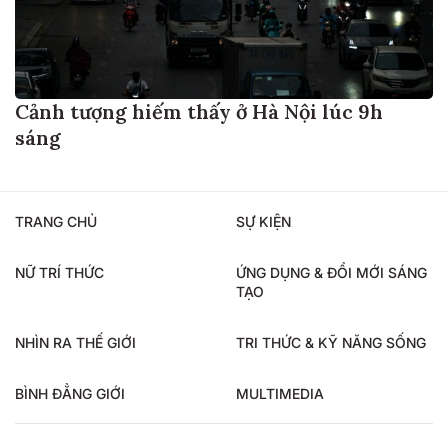
Cảnh tượng hiếm thấy ở Hà Nội lúc 9h
sáng
TRANG CHỦ
SỰ KIỆN
NỮ TRÍ THỨC
ỨNG DỤNG & ĐỔI MỚI SÁNG
TẠO
NHÌN RA THẾ GIỚI
TRI THỨC & KỸ NĂNG SỐNG
BÌNH ĐẲNG GIỚI
MULTIMEDIA