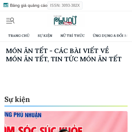
Bảng giá quảng cáo
ISSN: 3093-382X
TRANG CHỦ
SỰ KIỆN
NỮ TRÍ THỨC
ỨNG DỤNG & ĐỔI MỚI
MÓN ĂN TẾT - CÁC BÀI VIẾT VỀ
MÓN ĂN TẾT, TIN TỨC MÓN ĂN TẾT
Sự kiện