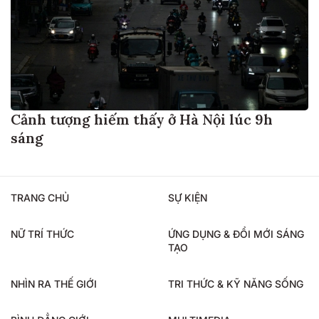
Cảnh tượng hiếm thấy ở Hà Nội lúc 9h
sáng
TRANG CHỦ
SỰ KIỆN
NỮ TRÍ THỨC
ỨNG DỤNG & ĐỔI MỚI SÁNG
TẠO
NHÌN RA THẾ GIỚI
TRI THỨC & KỸ NĂNG SỐNG