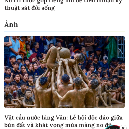
Nữ trí thức góp tiếng nói để tiêu chuẩn kỹ
thuật sát đời sống
Ảnh
Vật cầu nước làng Vân: Lễ hội độc đáo giữa
bùn đất và khát vọng mùa màng no đủ
✕