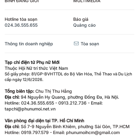
BÌNH ĐẲNG GIỚI
MULTIMEDIA
Hotline tòa soạn
Báo giá
024.36.555.655
Quảng cáo
Thông tin doanh nghiệp
Tòa soạn
Tạp chí điện tử Phụ nữ Mới
Thuộc Hội Nữ trí thức Việt Nam
Số giấy phép: 81/GP-BVHTTDL do Bộ Văn Hóa, Thể Thao và Du Lịch
cấp ngày 12/6/2026.
Tổng biên tập:
Chu Thị Thu Hằng
Địa chỉ:
94 Nguyễn Hy Quang, phường Đống Đa, Hà Nội.
Hotline: 024.36.555.655 - 0913.212.736 - Email:
tapchi@phunumoi.net.vn
Văn phòng đại diện tại TP. Hồ Chí Minh
Địa chỉ:
Số 7-9 Nguyễn Bỉnh Khiêm, phường Sài Gòn, TP.HCM
Hotline: 0919.797.579 - Email: phunumoihcm@gmail.com