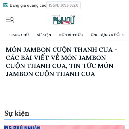
Bảng giá quảng cáo
ISSN: 3093-382X
TRANG CHỦ
SỰ KIỆN
NỮ TRÍ THỨC
ỨNG DỤNG & ĐỔI MỚI
MÓN JAMBON CUỘN THANH CUA -
CÁC BÀI VIẾT VỀ MÓN JAMBON
CUỘN THANH CUA, TIN TỨC MÓN
JAMBON CUỘN THANH CUA
Sự kiện