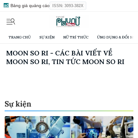
Bảng giá quảng cáo
ISSN: 3093-382X
TRANG CHỦ
SỰ KIỆN
NỮ TRÍ THỨC
ỨNG DỤNG & ĐỔI MỚI
MOON SO RI - CÁC BÀI VIẾT VỀ
MOON SO RI, TIN TỨC MOON SO RI
Sự kiện