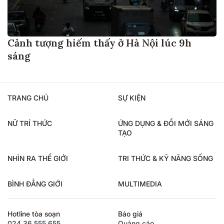
Cảnh tượng hiếm thấy ở Hà Nội lúc 9h
sáng
TRANG CHỦ
SỰ KIỆN
NỮ TRÍ THỨC
ỨNG DỤNG & ĐỔI MỚI SÁNG
TẠO
NHÌN RA THẾ GIỚI
TRI THỨC & KỸ NĂNG SỐNG
BÌNH ĐẲNG GIỚI
MULTIMEDIA
Hotline tòa soạn
Báo giá
024.36.555.655
Quảng cáo