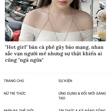
"Hot girl" bán cà phê gây bão mạng, nhan
sắc vạn người mê nhưng sự thật khiến ai
cũng "ngã ngửa"
TRANG CHỦ
SỰ KIỆN
NỮ TRÍ THỨC
ỨNG DỤNG & ĐỔI MỚI SÁNG
TẠO
NHÌN RA THẾ GIỚI
TRI THỨC & KỸ NĂNG SỐNG