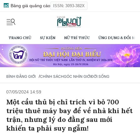
Bảng giá quảng cáo
ISSN: 3093-382X
TRANG CHỦ
SỰ KIỆN
NỮ TRÍ THỨC
ỨNG DỤNG & ĐỔI MỚI
/
BÌNH ĐẲNG GIỚI
CHÍNH SÁCH
GÓC NHÌN GIỚI
ĐỜI SỐNG
07/05/2024 14:59
Một cầu thủ bị chỉ trích vì bỏ 700
triệu thuê máy bay để về nhà khi hết
trận, nhưng lý do đằng sau mới
khiến ta phải suy ngẫm!