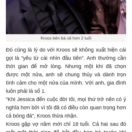
Kroos bên bà xã hơn 2 tuổi
Đó cũng là lý do với Kroos sẽ không xuất hiện cái
gọi là "yêu từ cái nhìn đầu tiên". Anh thường cần
thời gian để mở lòng. Nhưng một khi đã chọn
được một nửa, anh sẽ chung thủy và dành trọn
tình cảm cho một nửa của mình. Với anh, gia đình
luôn phải là số 1.
"Khi Jessica đến cuộc đời tôi, mọi thứ trở nên có ý
nghĩa hơn bởi vì tôi đã có điều còn quan trọng hơn
cả bóng đá", Kroos thừa nhận.
Kroos gặp vợ năm mới chỉ 18 tuổi. Cả hai sau đó
mất một thời gian để bắt đầu hẹn hò trước khi