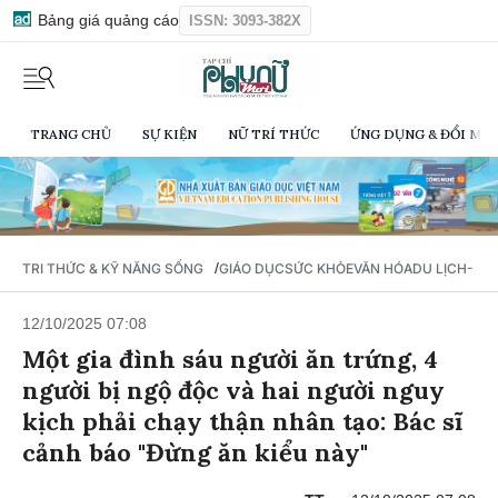
Bảng giá quảng cáo
ISSN: 3093-382X
TRANG CHỦ
SỰ KIỆN
NỮ TRÍ THỨC
ỨNG DỤNG & ĐỔI MỚI
/
TRI THỨC & KỸ NĂNG SỐNG
GIÁO DỤC
SỨC KHỎE
VĂN HÓA
DU LỊCH- Ẩ
12/10/2025 07:08
Một gia đình sáu người ăn trứng, 4
người bị ngộ độc và hai người nguy
kịch phải chạy thận nhân tạo: Bác sĩ
cảnh báo "Đừng ăn kiểu này"