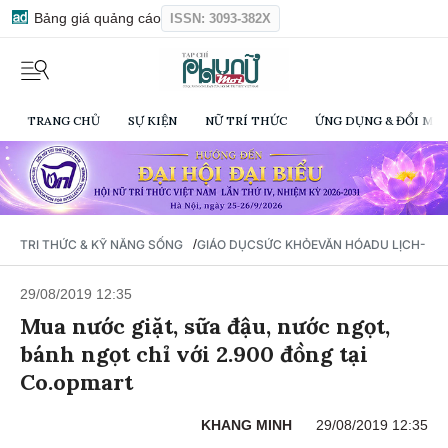
Bảng giá quảng cáo
ISSN: 3093-382X
TRANG CHỦ
SỰ KIỆN
NỮ TRÍ THỨC
ỨNG DỤNG & ĐỔI MỚI
/
TRI THỨC & KỸ NĂNG SỐNG
GIÁO DỤC
SỨC KHỎE
VĂN HÓA
DU LỊCH- Ẩ
29/08/2019 12:35
Mua nước giặt, sữa đậu, nước ngọt,
bánh ngọt chỉ với 2.900 đồng tại
Co.opmart
KHANG MINH
29/08/2019 12:35