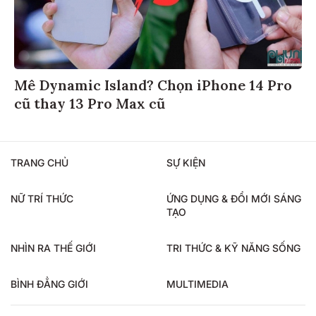
Mê Dynamic Island? Chọn iPhone 14 Pro
cũ thay 13 Pro Max cũ
TRANG CHỦ
SỰ KIỆN
NỮ TRÍ THỨC
ỨNG DỤNG & ĐỔI MỚI SÁNG
TẠO
NHÌN RA THẾ GIỚI
TRI THỨC & KỸ NĂNG SỐNG
BÌNH ĐẲNG GIỚI
MULTIMEDIA