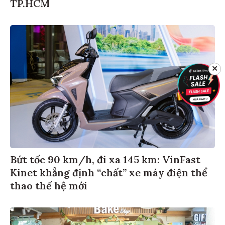
TP.HCM
✕
Bứt tốc 90 km/h, đi xa 145 km: VinFast
Kinet khẳng định “chất” xe máy điện thể
thao thế hệ mới