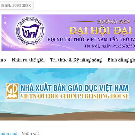
ISSN: 3093-382X
tạo
Nhìn ra thế giới
Tri thức & Kỹ năng sống
Bình đẳng gi
Khám phá
Nhân vật