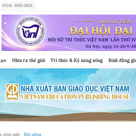
ISSN: 3093-382X
tạo
Nhìn ra thế giới
Tri thức & Kỹ năng sống
Bình đẳng gi
 nhìn giới
Đời sống