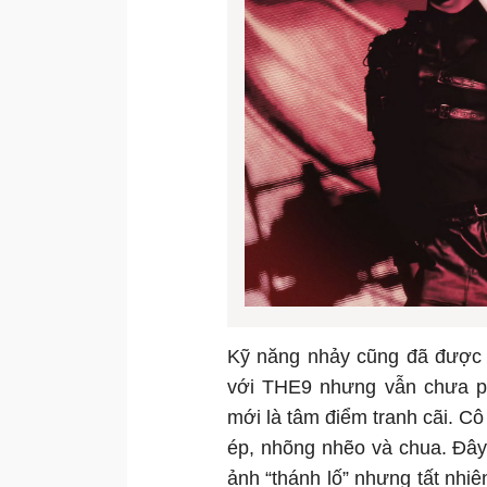
Kỹ năng nhảy cũng đã được c
với THE9 nhưng vẫn chưa phả
mới là tâm điểm tranh cãi. C
ép, nhõng nhẽo và chua. Đây
ảnh “thánh lố” nhưng tất nhi