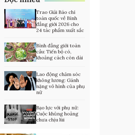
Trao Giải Báo chí
toàn quốc về Bình
đẳng giới 2026 cho
24 tác phẩm xuất sắc
Bình đẳng giới toàn
cầu: Tiến bộ có,
khoảng cách còn dài
Lao động chăm sóc
không lương: Gánh
nặng vô hình của phụ
nữ
Bạo lực với phụ nữ:
Cuộc khủng hoảng
chưa chịu lùi