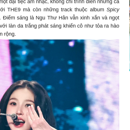
ột đại tiệc âm nhạc, không chỉ trình diễn những ca
 với THE9 mà còn những track thuộc album
Spicy
. Điểm sáng là Ngu Thư Hân vẫn xinh xắn và ngọt
ới làn da trắng phát sáng khiến cô như tỏa ra hào
n rộng.