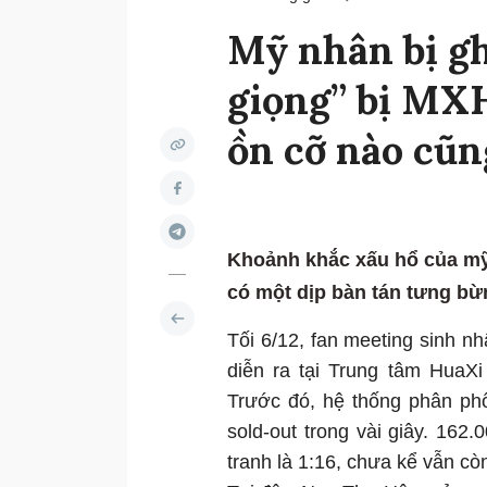
Mỹ nhân bị gh
giọng” bị MXH
ồn cỡ nào cũn
Khoảnh khắc xấu hổ của mỹ
có một dịp bàn tán tưng bừ
Tối 6/12, fan meeting sinh n
diễn ra tại Trung tâm HuaXi
Trước đó, hệ thống phân ph
sold-out trong vài giây. 162.
tranh là 1:16, chưa kể vẫn c