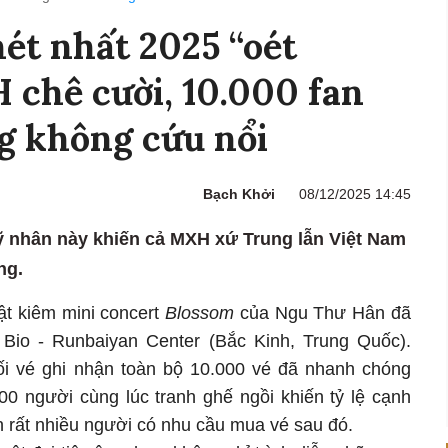
ét nhất 2025 “oét
 chê cười, 10.000 fan
g không cứu nổi
Bạch Khởi
08/12/2025 14:45
 nhân này khiến cả MXH xứ Trung lẫn Việt Nam
ng.
hật kiêm mini concert
Blossom
của Ngu Thư Hân đã
 Bio - Runbaiyan Center (Bắc Kinh, Trung Quốc).
ối vé ghi nhận toàn bộ 10.000 vé đã nhanh chóng
000 người cùng lúc tranh ghế ngồi khiến tỷ lệ cạnh
òn rất nhiều người có nhu cầu mua vé sau đó.