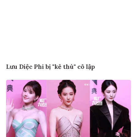
Lưu Diệc Phi bị "kẻ thù" cô lập