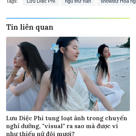
Tags:
Lưu Diệc Phi
ngu thư hân
showbiz Hoa n
Tin liên quan
Lưu Diệc Phi tung loạt ảnh trong chuyến
nghỉ dưỡng, "visual" ra sao mà được ví
như thiếu nữ đôi mươi?