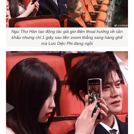
Ngu Thư Hân tạo động tác giả giơ điện thoại hướng về sân
khấu nhưng chỉ 1 giây sau liền zoom thẳng sang hàng ghế
mà Lưu Diệc Phi đang ngồi