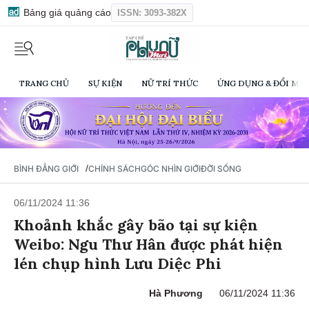
Bảng giá quảng cáo
ISSN: 3093-382X
TRANG CHỦ
SỰ KIỆN
NỮ TRÍ THỨC
ỨNG DỤNG & ĐỔI MỚI
/
BÌNH ĐẲNG GIỚI
CHÍNH SÁCH
GÓC NHÌN GIỚI
ĐỜI SỐNG
06/11/2024 11:36
Khoảnh khắc gây bão tại sự kiện
Weibo: Ngu Thư Hân được phát hiện
lén chụp hình Lưu Diệc Phi
Hà Phương
06/11/2024 11:36