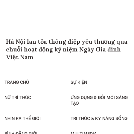
Hà Nội lan tỏa thông điệp yêu thương qua
chuỗi hoạt động kỷ niệm Ngày Gia đình
Việt Nam
TRANG CHỦ
SỰ KIỆN
NỮ TRÍ THỨC
ỨNG DỤNG & ĐỔI MỚI SÁNG
TẠO
NHÌN RA THẾ GIỚI
TRI THỨC & KỸ NĂNG SỐNG
BÌNH ĐẲNG GIỚI
MULTIMEDIA