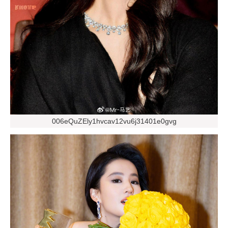
006eQuZEly1hvcav12vu6j31401e0gvg