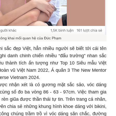
công khai mối quan hệ của Đức Phạm
 sắc đẹp Việt, hẳn nhiều người sẽ biết tới cái tên
hi danh chinh chiến nhiều “đấu trường” nhan sắc
ều thành tích ấn tượng như Top 10 Siêu mẫu Việt
oàn vũ Việt Nam 2022, Á quân 3 The New Mentor
verse Vietnam 2024.
ợc nhận xét là có gương mặt sắc sảo, vóc dáng
 cùng số đo ba vòng 86 - 63 - 97cm. Việc tham gia
 rèn giũa được thần thái tự tin. Trên trang cá nhân,
ên chia sẻ những khung hình khoe dáng với bikini,
 công chúng trầm trồ vì vóc dáng săn chắc, đường