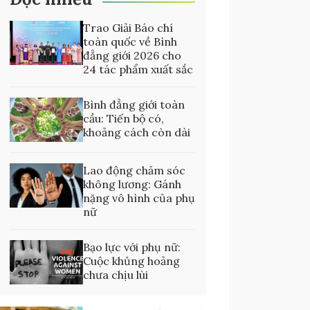
Trao Giải Báo chí
toàn quốc về Bình
đẳng giới 2026 cho
24 tác phẩm xuất sắc
Bình đẳng giới toàn
cầu: Tiến bộ có,
khoảng cách còn dài
Lao động chăm sóc
không lương: Gánh
nặng vô hình của phụ
nữ
Bạo lực với phụ nữ:
Cuộc khủng hoảng
chưa chịu lùi