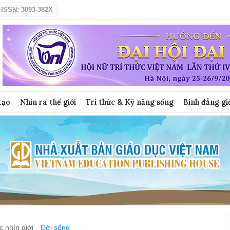
ISSN: 3093-382X
tạo
Nhìn ra thế giới
Tri thức & Kỹ năng sống
Bình đẳng gi
 nhìn giới
Đời sống