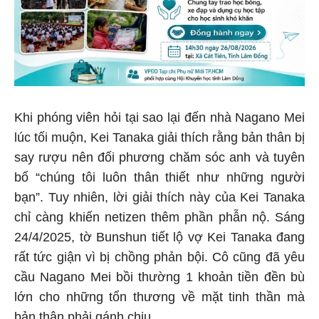
Khi phóng viên hỏi tại sao lại đến nhà Nagano Mei
lúc tối muộn, Kei Tanaka giải thích rằng bản thân bị
say rượu nên đối phương chăm sóc anh và tuyên
bố “chúng tôi luôn thân thiết như những người
bạn”. Tuy nhiên, lời giải thích này của Kei Tanaka
chỉ càng khiến netizen thêm phần phẫn nộ. Sáng
24/4/2025, tờ Bunshun tiết lộ vợ Kei Tanaka đang
rất tức giận vì bị chồng phản bội. Cô cũng đã yêu
cầu Nagano Mei bồi thường 1 khoản tiền đền bù
lớn cho những tổn thương về mặt tinh thần mà
bản thân phải gánh chịu.