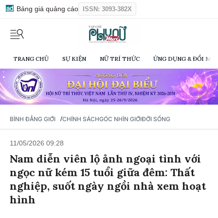
Bảng giá quảng cáo
ISSN: 3093-382X
TRANG CHỦ
SỰ KIỆN
NỮ TRÍ THỨC
ỨNG DỤNG & ĐỔI MỚI
/
BÌNH ĐẲNG GIỚI
CHÍNH SÁCH
GÓC NHÌN GIỚI
ĐỜI SỐNG
11/05/2026 09:28
Nam diễn viên lộ ảnh ngoại tình với
ngọc nữ kém 15 tuổi giữa đêm: Thất
nghiệp, suốt ngày ngồi nhà xem hoạt
hình