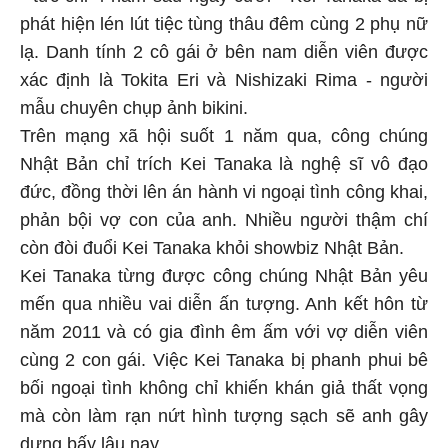
phát hiện lén lút tiệc tùng thâu đêm cùng 2 phụ nữ
lạ. Danh tính 2 cô gái ở bên nam diễn viên được
xác định là Tokita Eri và Nishizaki Rima - người
mẫu chuyên chụp ảnh bikini.
Trên mạng xã hội suốt 1 năm qua, công chúng
Nhật Bản chỉ trích Kei Tanaka là nghệ sĩ vô đạo
đức, đồng thời lên án hành vi ngoại tình công khai,
phản bội vợ con của anh. Nhiều người thậm chí
còn đòi đuổi Kei Tanaka khỏi showbiz Nhật Bản.
Kei Tanaka từng được công chúng Nhật Bản yêu
mến qua nhiều vai diễn ấn tượng. Anh kết hôn từ
năm 2011 và có gia đình êm ấm với vợ diễn viên
cùng 2 con gái. Việc Kei Tanaka bị phanh phui bê
bối ngoại tình không chỉ khiến khán giả thất vọng
mà còn làm rạn nứt hình tượng sạch sẽ anh gây
dựng bấy lâu nay.