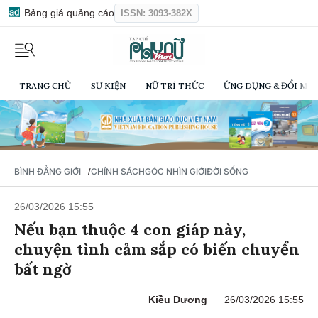
Bảng giá quảng cáo
ISSN: 3093-382X
TRANG CHỦ
SỰ KIỆN
NỮ TRÍ THỨC
ỨNG DỤNG & ĐỔI MỚI
/
BÌNH ĐẲNG GIỚI
CHÍNH SÁCH
GÓC NHÌN GIỚI
ĐỜI SỐNG
26/03/2026 15:55
Nếu bạn thuộc 4 con giáp này,
chuyện tình cảm sắp có biến chuyển
bất ngờ
Kiều Dương
26/03/2026 15:55