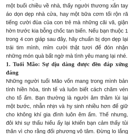
một buổi chiều về nhà, thấy người thương xắn tay
áo dọn dẹp nhà cửa, hay một bữa cơm tối rộn rã
tiếng cười đùa của con trẻ mà những cãi vã, giận
hờn trước kia bỗng chốc tan biến. Nếu bạn thuộc 1
trong 4 con giáp sau đây, hãy chuẩn bị dọn dẹp lại
trái tim mình, mỉm cười thật tươi để đón nhận
những món quà bất ngờ mà tình yêu mang lại nhé.
1. Tuổi Mão: Sự dịu dàng được đền đáp xứng
đáng
Những người tuổi Mão vốn mang trong mình bản
tính hiền hòa, tinh tế và luôn biết cách chăm vén
cho tổ ấm. Bạn thường là người âm thầm lùi lại
một bước, nhẫn nhịn và hy sinh nhiều hơn để giữ
cho không khí gia đình luôn êm ấm. Thế nhưng,
đôi khi sự thấu hiểu ấy lại khiến bạn cảm thấy tủi
thân vì cho rằng đối phương vô tâm. Đừng lo lắng