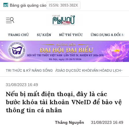
Bảng giá quảng cáo
ISSN: 3093-382X
TRANG CHỦ
SỰ KIỆN
NỮ TRÍ THỨC
ỨNG DỤNG & ĐỔI MỚI
/
TRI THỨC & KỸ NĂNG SỐNG
GIÁO DỤC
SỨC KHỎE
VĂN HÓA
DU LỊCH- Ẩ
31/08/2023 16:49
Nếu bị mất điện thoại, đây là các
bước khóa tài khoản VNeID để bảo vệ
thông tin cá nhân
Thắng Nguyễn
31/08/2023 16:49