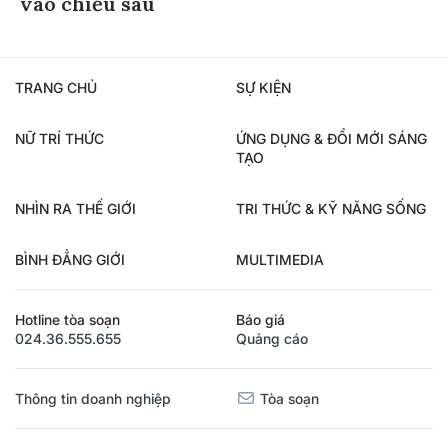
vào chiều sâu
TRANG CHỦ
SỰ KIỆN
NỮ TRÍ THỨC
ỨNG DỤNG & ĐỔI MỚI SÁNG
TẠO
NHÌN RA THẾ GIỚI
TRI THỨC & KỸ NĂNG SỐNG
BÌNH ĐẲNG GIỚI
MULTIMEDIA
Hotline tòa soạn
Báo giá
024.36.555.655
Quảng cáo
Thông tin doanh nghiệp
Tòa soạn