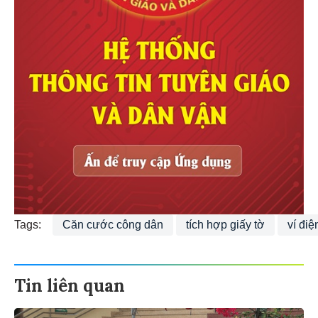
Tags:
Căn cước công dân
tích hợp giấy tờ
ví điệ
Tin liên quan