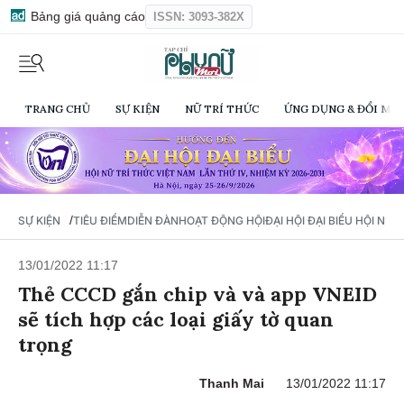
Bảng giá quảng cáo
ISSN: 3093-382X
TRANG CHỦ
SỰ KIỆN
NỮ TRÍ THỨC
ỨNG DỤNG & ĐỔI MỚI
/
SỰ KIỆN
TIÊU ĐIỂM
DIỄN ĐÀN
HOẠT ĐỘNG HỘI
ĐẠI HỘI ĐẠI BIỂU HỘI NỮ 
13/01/2022 11:17
Thẻ CCCD gắn chip và và app VNEID
sẽ tích hợp các loại giấy tờ quan
trọng
Thanh Mai
13/01/2022 11:17