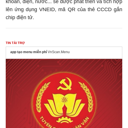
khoán, điện, nước... sẽ được phát triển và tích hợp
lên ứng dụng VNEID, mã QR của thẻ CCCD gắn
chip điện tử.
TIN TÀI TRỢ
app tạo menu miễn phí
VnScan.Menu