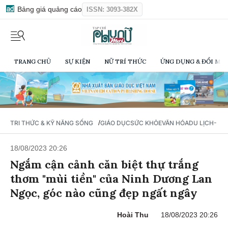
Bảng giá quảng cáo
ISSN: 3093-382X
TRANG CHỦ
SỰ KIỆN
NỮ TRÍ THỨC
ỨNG DỤNG & ĐỔI MỚI
/
TRI THỨC & KỸ NĂNG SỐNG
GIÁO DỤC
SỨC KHỎE
VĂN HÓA
DU LỊCH- Ẩ
18/08/2023 20:26
Ngắm cận cảnh căn biệt thự trắng
thơm "mùi tiền" của Ninh Dương Lan
Ngọc, góc nào cũng đẹp ngất ngây
Hoài Thu
18/08/2023 20:26