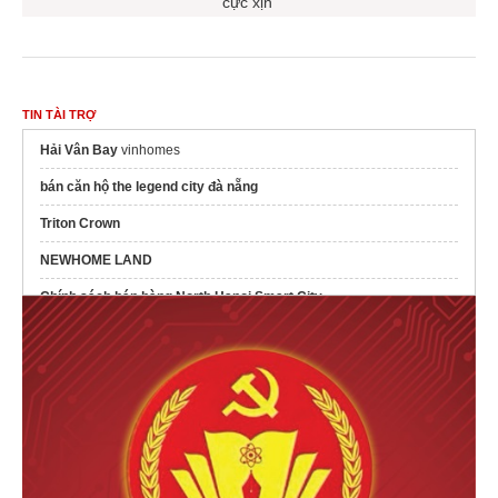
cực xịn
TIN TÀI TRỢ
Hải Vân Bay
vinhomes
bán căn hộ the legend city đà nẵng
Triton Crown
NEWHOME LAND
Chính sách bán hàng North Hanoi Smart City
Dự án
The Emerald River Park
căn hộ bcons central park
Tam Hiệp
Căn hộ
Mặt bằng Bcons Central Park
Biên Hòa
Mở bán
dự án Serena Riverside
Đạt Phước
Dự án
Đà Nẵng Downtown
Sun Group