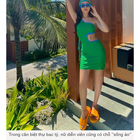
Trong căn biệt thự bạc tỷ, nữ diễn viên cũng có chỗ ''sống ảo''