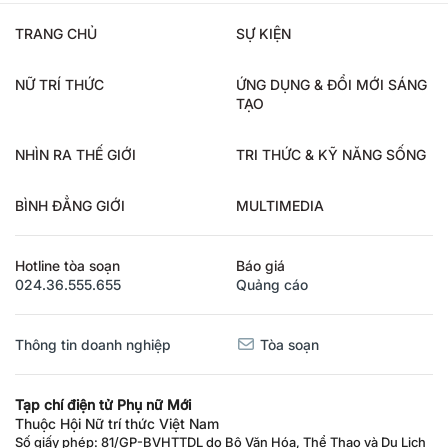
TRANG CHỦ
SỰ KIỆN
NỮ TRÍ THỨC
ỨNG DỤNG & ĐỔI MỚI SÁNG
TẠO
NHÌN RA THẾ GIỚI
TRI THỨC & KỸ NĂNG SỐNG
BÌNH ĐẲNG GIỚI
MULTIMEDIA
Hotline tòa soạn
Báo giá
024.36.555.655
Quảng cáo
Thông tin doanh nghiệp
Tòa soạn
Tạp chí điện tử Phụ nữ Mới
Thuộc Hội Nữ trí thức Việt Nam
Số giấy phép: 81/GP-BVHTTDL do Bộ Văn Hóa, Thể Thao và Du Lịch