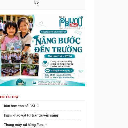
kỷ
TIN TÀI TRỢ
bàn học cho bé
BSUC
tham khảo
vật tư trần xuyên sáng
Thang máy tải hàng Funas