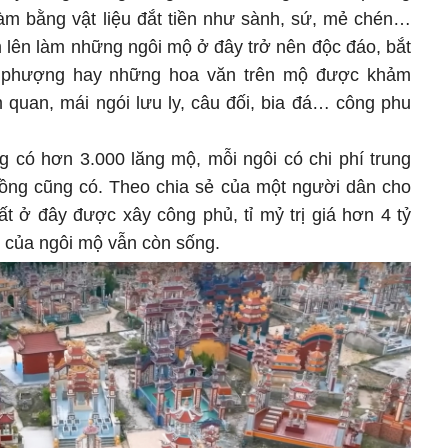
m bằng vật liệu đắt tiền như sành, sứ, mẻ chén…
 lên làm những ngôi mộ ở đây trở nên độc đáo, bắt
g, phượng hay những hoa văn trên mộ được khảm
 quan, mái ngói lưu ly, câu đối, bia đá… công phu
g có hơn 3.000 lăng mộ, mỗi ngôi có chi phí trung
 đồng cũng có. Theo chia sẻ của một người dân cho
ất ở đây được xây công phủ, tỉ mỷ trị giá hơn 4 tỷ
n của ngôi mộ vẫn còn sống.