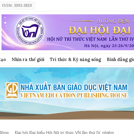
ISSN: 3093-382X
tạo
Nhìn ra thế giới
Tri thức & Kỹ năng sống
Bình đẳng gi
động
Đại hội Đại biểu Hội Nữ trí thức VN lần thứ IV, nhiệm