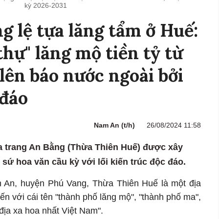
kỳ 2026-2031
g lệ tựa lăng tẩm ở Huế:
thự" lăng mộ tiền tỷ từ
lên báo nước ngoài bởi
 đáo
Nam An (t/h)
26/08/2024 11:58
a trang An Bằng (Thừa Thiên Huế) được xây
 sứ hoa văn cầu kỳ với lối kiến trúc độc đáo.
 An, huyện Phú Vang, Thừa Thiên Huế là một địa
n với cái tên "thành phố lăng mộ", "thành phố ma",
 địa xa hoa nhất Việt Nam".