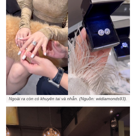
Ngoài ra còn có khuyên tai và nhẫn. (Nguồn: wiidiamonds93).