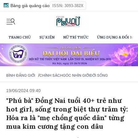
Bảng giá quảng cáo
ISSN: 3093-382X
TRANG CHỦ
SỰ KIỆN
NỮ TRÍ THỨC
ỨNG DỤNG & ĐỔI MỚI
/
BÌNH ĐẲNG GIỚI
CHÍNH SÁCH
GÓC NHÌN GIỚI
ĐỜI SỐNG
19/06/2024 09:40
"Phú bà" Đồng Nai tuổi 40+ trẻ như
hot girl, sống trong biệt thự trăm tỷ:
Hóa ra là "mẹ chồng quốc dân" từng
mua kim cương tặng con dâu