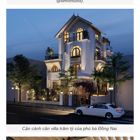
@simontu89).
Cận cảnh căn villa trăm tỷ của phú bà Đồng Nai.