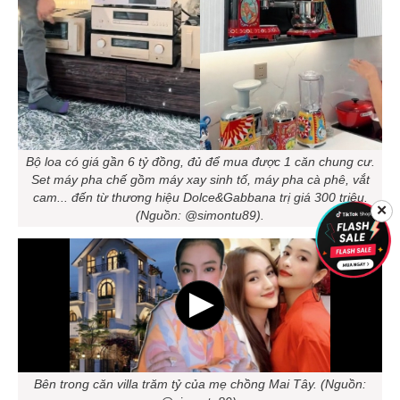
Bộ loa có giá gần 6 tỷ đồng, đủ để mua được 1 căn chung cư.
Set máy pha chế gồm máy xay sinh tố, máy pha cà phê, vắt
cam... đến từ thương hiệu Dolce&Gabbana trị giá 300 triệu.
✕
(Nguồn: @simontu89).
Bên trong căn villa trăm tỷ của mẹ chồng Mai Tây. (Nguồn: