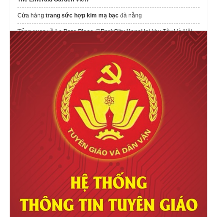
Cửa hàng
trang sức hợp kim mạ bạc
đà nẵng
Tổng quan về
Le Parc Place @ParkCity Hanoi
tại khu Tây Hà Nội
Cập nhật
Giá Le Parc Place
hôm nay
https://handicosunshinemetropolis.com/
Serena riverside
Căn hộ
Bcons Central Park
Biên Hòa
Emerald River Park
thông tin dự án
The Emerald River Park
Imperia Royal Island
CapitaLand
Maison Privee
Ciputra