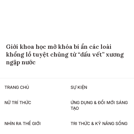
Giới khoa học mở khóa bí ẩn các loài
khổng lồ tuyệt chủng từ “dấu vết” xương
ngập nước
TRANG CHỦ
SỰ KIỆN
NỮ TRÍ THỨC
ỨNG DỤNG & ĐỔI MỚI SÁNG
TẠO
NHÌN RA THẾ GIỚI
TRI THỨC & KỸ NĂNG SỐNG