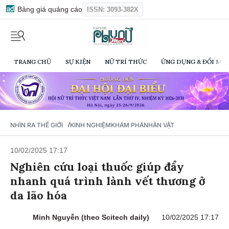
Bảng giá quảng cáo
ISSN: 3093-382X
TRANG CHỦ
SỰ KIỆN
NỮ TRÍ THỨC
ỨNG DỤNG & ĐỔI MỚI
/
NHÌN RA THẾ GIỚI
KINH NGHIỆM
KHÁM PHÁ
NHÂN VẬT
10/02/2025 17:17
Nghiên cứu loại thuốc giúp đẩy
nhanh quá trình lành vết thương ở
da lão hóa
Minh Nguyễn (theo Scitech daily)
10/02/2025 17:17