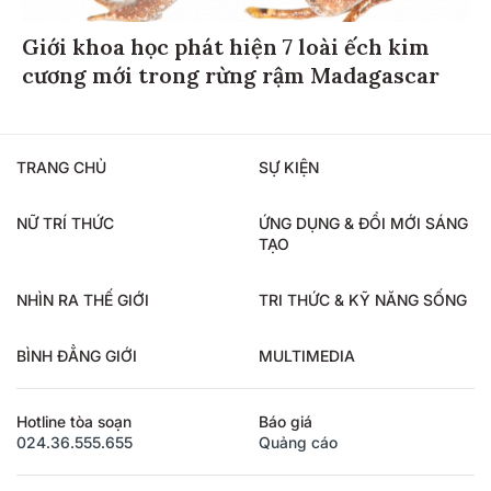
Giới khoa học phát hiện 7 loài ếch kim
cương mới trong rừng rậm Madagascar
TRANG CHỦ
SỰ KIỆN
NỮ TRÍ THỨC
ỨNG DỤNG & ĐỔI MỚI SÁNG
TẠO
NHÌN RA THẾ GIỚI
TRI THỨC & KỸ NĂNG SỐNG
BÌNH ĐẲNG GIỚI
MULTIMEDIA
Hotline tòa soạn
Báo giá
024.36.555.655
Quảng cáo