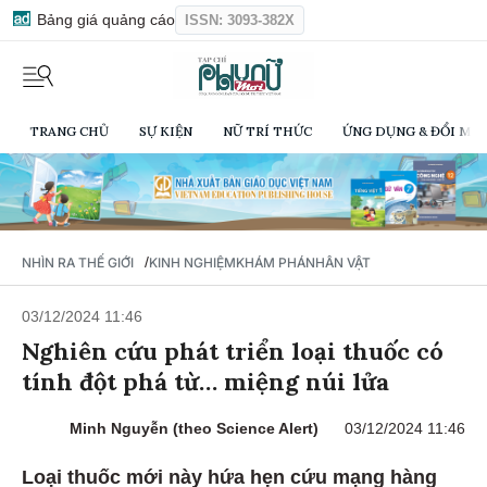
Bảng giá quảng cáo
ISSN: 3093-382X
TRANG CHỦ
SỰ KIỆN
NỮ TRÍ THỨC
ỨNG DỤNG & ĐỔI MỚI
/
NHÌN RA THẾ GIỚI
KINH NGHIỆM
KHÁM PHÁ
NHÂN VẬT
03/12/2024 11:46
Nghiên cứu phát triển loại thuốc có
tính đột phá từ… miệng núi lửa
Minh Nguyễn (theo Science Alert)
03/12/2024 11:46
Loại thuốc mới này hứa hẹn cứu mạng hàng